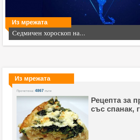
Из мрежата
Седмичен хороскоп на...
Из мрежата
4867
Прочетена:
пъти
Рецепта за п
със спанак, 