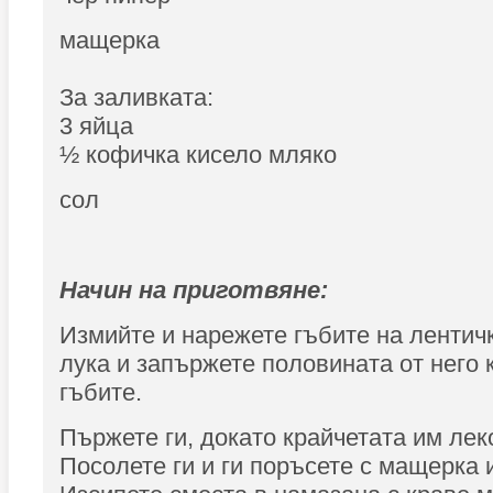
мащерка
За заливката:
3 яйца
½ кофичка кисело мляко
сол
Начин на приготвяне:
Измийте и нарежете гъбите на лентич
лука и запържете половината от него 
гъбите.
Пържете ги, докато крайчетата им лек
Посолете ги и ги поръсете с мащерка 