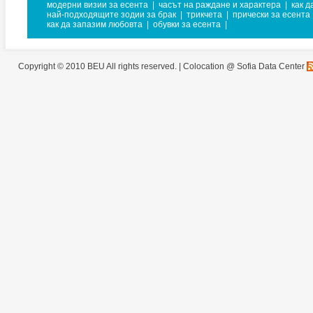
модерни визии за есента
|
часът на раждане и характера
|
как 
най-подходящите зодии за брак
|
трикчета
|
прически за есента
как да запазим любовта
|
обувки за есента
|
Copyright © 2010 BEU All rights reserved. |
Colocation @ Sofia Data Center