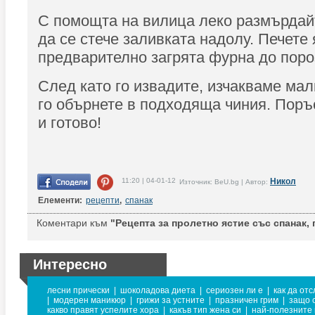
С помощта на вилица леко размърдай
да се стече заливката надолу. Печете 
предварително загрята фурна до поро
След като го извадите, изчакваме мал
го обърнете в подходяща чиния. Поръ
и готово!
11:20 | 04-01-12
Никол
Източник: BeU.bg | Автор:
Елементи:
рецепти
,
спанак
Коментари към
"Рецепта за пролетно ястие със спанак, 
Интересно
лесни прически
|
шоколадова диета
|
сериозен ли е
|
как да от
|
модерен маникюр
|
грижи за устните
|
празничен грим
|
защо 
какво правят успелите хора
|
какъв тип жена си
|
най-полезните 