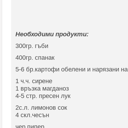
Необходими продукти:
300гр. гъби
400гр. спанак
5-6 бр.картофи обелени и нарязани н
1 ч.ч. сирене
1 връзка магданоз
4-5 стр. пресен лук
2с.л. лимонов сок
4 скл.чесън
чер пипер