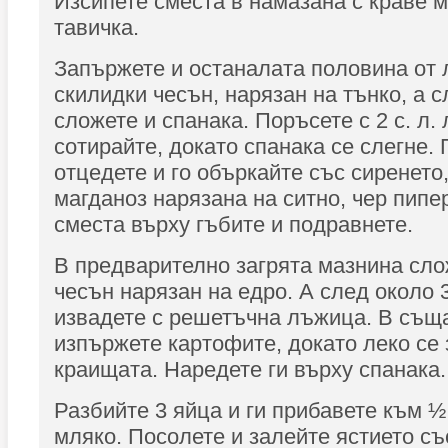
Изсипете сместа в намазана с краве 
тавичка.
Запържете и останалата половина от 
скилидки чесън, нарязан на тънко, а 
сложете и спанака. Поръсете с 2 с. л.
сотирайте, докато спанака се слегне. 
отцедете и го объркайте със сиренето,
магданоз нарязана на ситно, чер пипе
сместа върху гъбите и подравнете.
В предварително загрята мазнина сло
чесън нарязан на едро. А след около 3
извадете с решетъчна лъжица. В същ
изпържете картофите, докато леко се 
краищата. Наредете ги върху спанака.
Разбийте 3 яйца и ги прибавете към ½
мляко. Посолете и залейте ястието съ