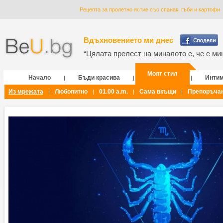
Рецепта за пролетно ястие със спанак, гъби и картофи
Вдъхновението ми днес
“Цялата прелест на миналото е, че е мин
Моят стил
Начало
Бъди красива
Инти
|
|
|
Из мрежата
Любопитно
01.00 a.m.
Сама вкъщи
Препоръча
|
|
|
|