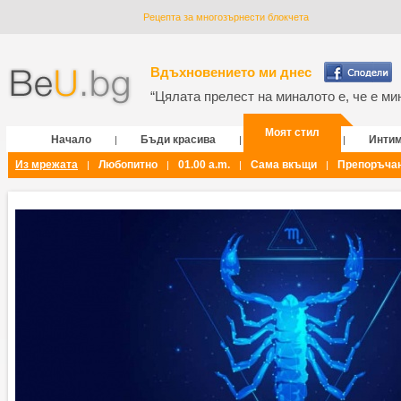
Рецепта за многозърнести блокчета
Вдъхновението ми днес
“Цялата прелест на миналото е, че е мин
Моят стил
Начало
Бъди красива
Инти
|
|
|
Из мрежата
Любопитно
01.00 a.m.
Сама вкъщи
Препоръча
|
|
|
|