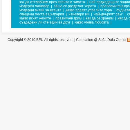
как да отслабнем през есента и зимата
|
най-подходящите зодии
модерен маникюр
|
защо се разделят хората
|
проблеми във вр
модерни визии за есента
|
какво правят успелите хора
|
съдбат
свещени места в България
|
изневери ми
|
най-добрият секс
|
с
какво искат жените
|
празничен грим
|
как да се храним
|
как да 
създадени ли сте един за друг
|
какво убива любовта
|
Copyright © 2010 BEU All rights reserved. |
Colocation @ Sofia Data Center