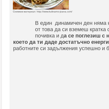
Снимков материал: http://www.kulinarno-joana.com/
В един динамичен ден няма 
от това да си вземеш кратка
почивка и д
а се поглезиш с 
което да ти даде достатъчно енерг
работните си задължения успешно и 