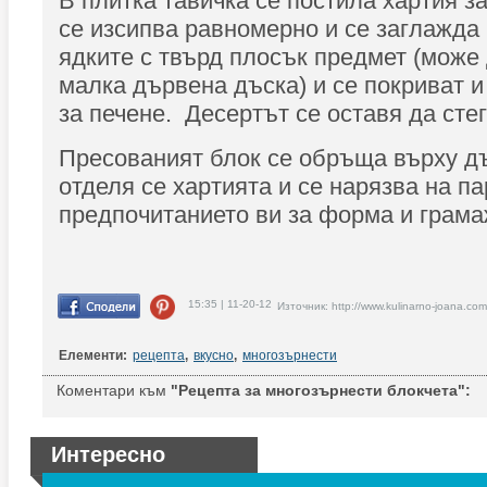
В плитка тавичка се постила хартия з
се изсипва равномерно и се заглажда 
ядките с твърд плосък предмет (може
малка дървена дъска) и се покриват и
за печене. Десертът се оставя да стег
Пресованият блок се обръща върху дъ
отделя се хартията и се нарязва на па
предпочитанието ви за форма и грама
15:35 | 11-20-12
Източник: http://www.kulinarno-joana.com
Елементи:
рецепта
,
вкусно
,
многозърнести
Коментари към
"Рецепта за многозърнести блокчета":
Интересно