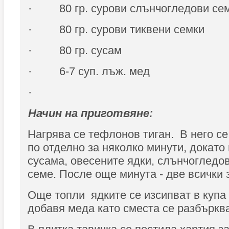
· 80 гр. сурови слънчогледови се
· 80 гр. сурови тиквени семки
· 80 гр. сусам
· 6-7 суп. лъж. мед
·
Начин на приготвяне:
Нагрява се тефлонов тиган. В него се
по отделно за няколко минути, докато
сусама, овесените ядки, слънчогледов
семе. После още минута - две всички 
Още топли ядките се изсипват в купа 
добавя меда като сместа се разбъркв