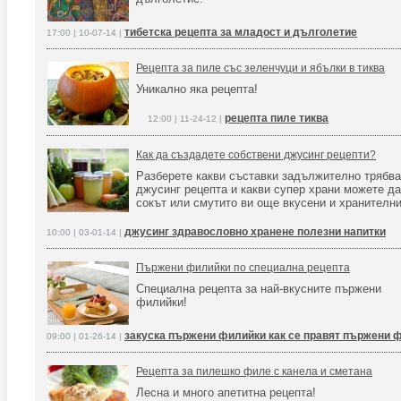
тибетска рецепта за младост и дълголетие
17:00 | 10-07-14 |
Рецепта за пиле със зеленчуци и ябълки в тиква
Уникално яка рецепта!
рецепта пиле тиква
12:00 | 11-24-12 |
Как да създадете собствени джусинг рецепти?
Разберете какви съставки задължително трябв
джусинг рецепта и какви супер храни можете да
сокът или смутито ви още вкусени и хранителни
джусинг здравословно хранене полезни напитки
10:00 | 03-01-14 |
Пържени филийки по специална рецепта
Специална рецепта за най-вкусните пържени
филийки!
закуска пържени филийки как се правят пържени 
09:00 | 01-26-14 |
Рецепта за пилешко филе с канела и сметана
Лесна и много апетитна рецепта!