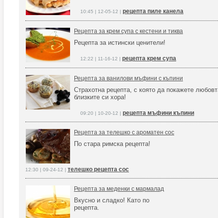
рецепта пиле канела
10:45 | 12-05-12 |
Рецепта за крем супа с кестени и тиква
Рецепта за истински ценители!
рецепта крем супа
12:22 | 11-16-12 |
Рецепта за ванилови мъфини с къпини
Страхотна рецепта, с която да покажете любовт
близките си хора!
рецепта мъфини къпини
09:20 | 10-20-12 |
Рецепта за телешко с ароматен сос
По стара римска рецепта!
телешко рецепта сос
12:30 | 09-24-12 |
Рецепта за меденки с мармалад
Вкусно и сладко! Като по
рецепта.