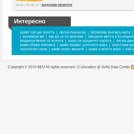
меденки рецепти
09:00 | 01-08-12 |
Интересно
какво той ще прости
|
лесни прически
|
проблеми във връзката
|
|
изневери ми
|
как да си по-красива
|
свещени места в България
модерни визии за есента
|
защо се разделят хората
|
лесна дие
какво убива любовта
|
какво правят успелите хора
|
неустоим гр
празничен грим
|
какво искат жените
|
каква е моята аура
|
най-
Copyright © 2010 BEU All rights reserved. |
Colocation @ Sofia Data Center