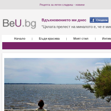
Рецепта за летен сладкиш - новини
Вдъхновението ми днес
“Цялата прелест на миналото е, че е мин
Начало
Бъди красива
Моят стил
Инти
|
|
|