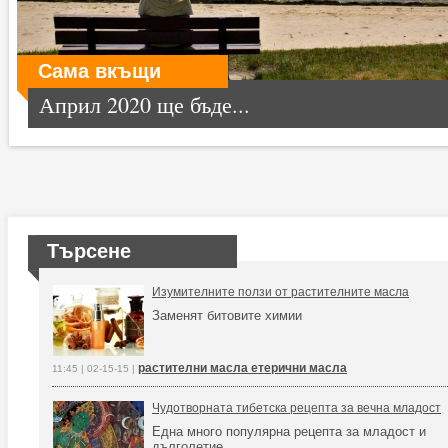
Сама вкъщи
Април 2020 ще бъде...
Търсене
Изумителните ползи от растителните масла
Заменят битовите химии
растителни масла етерични масла
11:45 | 02-15-15 |
Чудотворната тибетска рецепта за вечна младост
Една много популярна рецепта за младост и
дълголетие.