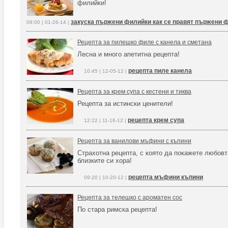
филийки!
закуска пържени филийки как се правят пържени 
09:00 | 01-26-14 |
Рецепта за пилешко филе с канела и сметана
Лесна и много апетитна рецепта!
рецепта пиле канела
10:45 | 12-05-12 |
Рецепта за крем супа с кестени и тиква
Рецепта за истински ценители!
рецепта крем супа
12:22 | 11-16-12 |
Рецепта за ванилови мъфини с къпини
Страхотна рецепта, с която да покажете любовт
близките си хора!
рецепта мъфини къпини
09:20 | 10-20-12 |
Рецепта за телешко с ароматен сос
По стара римска рецепта!