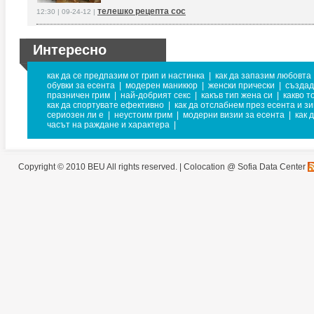
телешко рецепта сос
12:30 | 09-24-12 |
Интересно
как да се предпазим от грип и настинка
|
как да запазим любовта
обувки за есента
|
модерен маникюр
|
женски прически
|
създад
празничен грим
|
най-добрият секс
|
какъв тип жена си
|
какво т
как да спортувате ефективно
|
как да отслабнем през есента и з
сериозен ли е
|
неустоим грим
|
модерни визии за есента
|
как 
часът на раждане и характера
|
Copyright © 2010 BEU All rights reserved. |
Colocation @ Sofia Data Center