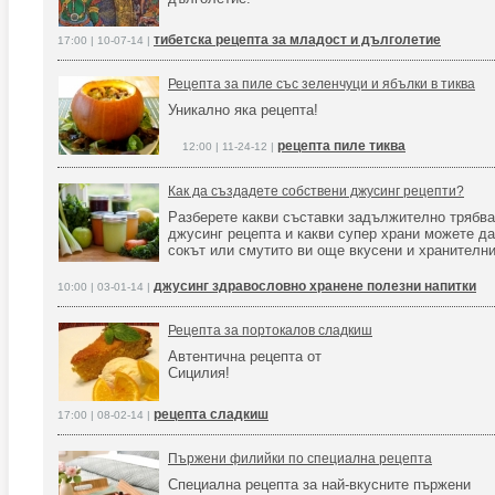
тибетска рецепта за младост и дълголетие
17:00 | 10-07-14 |
Рецепта за пиле със зеленчуци и ябълки в тиква
Уникално яка рецепта!
рецепта пиле тиква
12:00 | 11-24-12 |
Как да създадете собствени джусинг рецепти?
Разберете какви съставки задължително трябв
джусинг рецепта и какви супер храни можете да
сокът или смутито ви още вкусени и хранителни
джусинг здравословно хранене полезни напитки
10:00 | 03-01-14 |
Рецепта за портокалов сладкиш
Автентична рецепта от
Сицилия!
рецепта сладкиш
17:00 | 08-02-14 |
Пържени филийки по специална рецепта
Специална рецепта за най-вкусните пържени