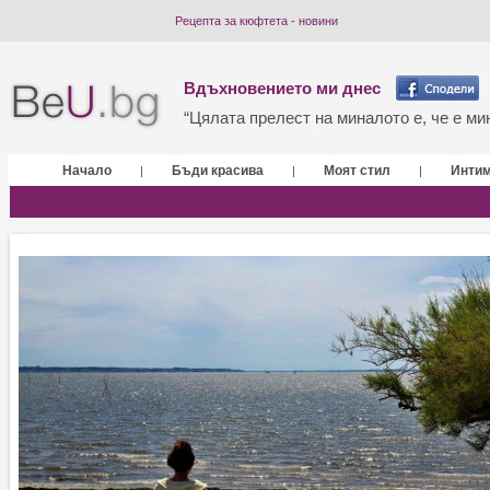
Рецепта за кюфтета - новини
Вдъхновението ми днес
“Цялата прелест на миналото е, че е мин
Начало
Бъди красива
Моят стил
Инти
|
|
|