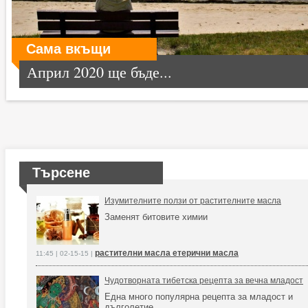
Сама вкъщи
Април 2020 ще бъде...
Търсене
Изумителните ползи от растителните масла
Заменят битовите химии
растителни масла етерични масла
11:45 | 02-15-15 |
Чудотворната тибетска рецепта за вечна младост
Една много популярна рецепта за младост и
дълголетие.