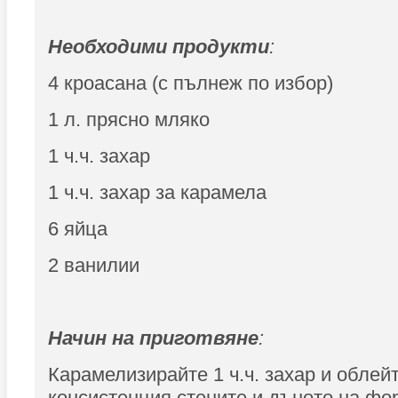
Необходими продукти
:
4 кроасана (с пълнеж по избор)
1 л. прясно мляко
1 ч.ч. захар
1 ч.ч. захар за карамела
6 яйца
2 ванилии
Начин на приготвяне
:
Карамелизирайте 1 ч.ч. захар и облей
консистенция стените и дъното на фор