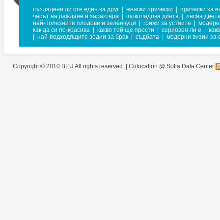
създадени ли сте един за друг
|
женски прически
|
прически за е
часът на раждане и характера
|
шоколадова диета
|
лесна диет
най-полезните плодове и зеленчуци
|
грижи за устните
|
модере
как да си по-красива
|
какво той ще прости
|
сериозен ли е
|
как
|
най-подходящите зодии за брак
|
съдбата
|
модерни визии за 
Copyright © 2010 BEU All rights reserved. |
Colocation @ Sofia Data Center