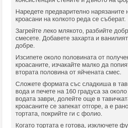
Наредете предварително нарязаните 
кроасани на колкото реда се съберат.
Загрейте леко млякото, разбийте добр
смесете. Добавете захарта и ванилият
добре.
Изсипете около половината от получе
кроасаните, изчакайте малко да попия
втората половина от яйчената смес.
Сложете формата със сладкиша в тав
вода и печете на 160 градуса за около
водата заври, долейте още в тавичкат
кроасаните се запекат отгоре, а е ран
тортата, покрийте ги с фолио.
Когато тортата е готова, изключете фу