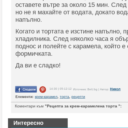
оставете вътре за около 15 мин. След 
но не я махайте от водата, докато вод
напълно.
Когато и тортата е изстине напълно, п
хладилника. След няколко часа я объ
поднос и полейте с карамела, който е
формичката.
Да ви е сладко!
14:30 | 05-12-12
Никол
Източник: BeU.bg | Автор:
Елементи:
крем-карамел
,
торта
,
рецепти
Коментари към
"Рецепта за крем-карамелена торта ":
Интересно