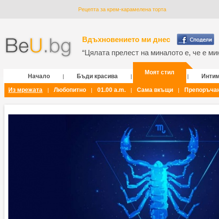
Рецепта за крем-карамелена торта
Вдъхновението ми днес
“Цялата прелест на миналото е, че е мин
Моят стил
Начало
Бъди красива
Инти
|
|
|
Из мрежата
Любопитно
01.00 a.m.
Сама вкъщи
Препоръча
|
|
|
|