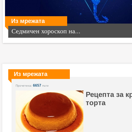
Из мрежата
Седмичен хороскоп на...
Из мрежата
6657
Прочетена:
пъти
Рецепта за 
торта