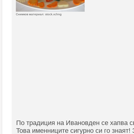
Снимков материал: stock.xchng
По традиция на Ивановден се хапва с
Това именниците сигурно си го знаят!