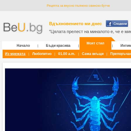
Рецепта за вкусно пълнено свинско бутче
Вдъхновението ми днес
“Цялата прелест на миналото е, че е мин
Моят стил
Начало
Бъди красива
Инти
|
|
|
Из мрежата
Любопитно
01.00 a.m.
Сама вкъщи
Препоръча
|
|
|
|