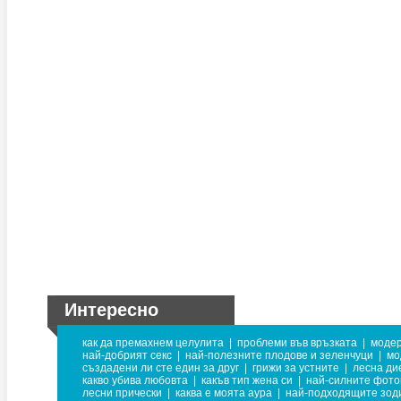
Интересно
как да премахнем целулита
|
проблеми във връзката
|
модер
най-добрият секс
|
най-полезните плодове и зеленчуци
|
мо
създадени ли сте един за друг
|
грижи за устните
|
лесна ди
какво убива любовта
|
какъв тип жена си
|
най-силните фот
лесни прически
|
каква е моята аура
|
най-подходящите зоди