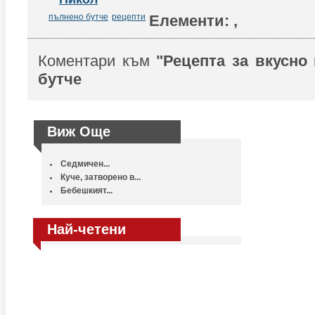
пълнено бутче
рецепти
Елементи:
,
Коментари към
"Рецепта за вкусно
бутче
Виж Още
Седмичен...
Куче, затворено в...
Бебешкият...
Най-четени