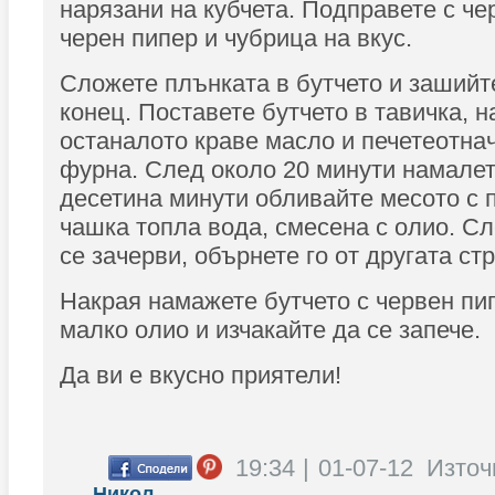
нарязани на кубчета. Подправете с че
черен пипер и чубрица на вкус.
Сложете плънката в бутчето и зашийт
конец. Поставете бутчето в тавичка, 
останалото краве масло и печетеотна
фурна. След около 20 минути намалет
десетина минути обливайте месото с 
чашка топла вода, смесена с олио. Сл
се зачерви, обърнете го от другата ст
Накрая намажете бутчето с червен пип
малко олио и изчакайте да се запече.
Да ви е вкусно приятели!
19:34 | 01-07-12
Източ
Никол