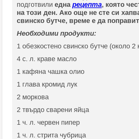
подготвили
една
рецепта
, която че
на този ден. Ако още не сте си хап
свинско бутче, време е да поправит
Необходими продукти:
1 обезкостено свинско бутче (около 2
4 с. л. краве масло
1 кафяна чашка олио
1 глава кромид лук
2 моркова
2 твърдо сварени яйца
1 ч. л. червен пипер
1 ч. л. стрита чубрица