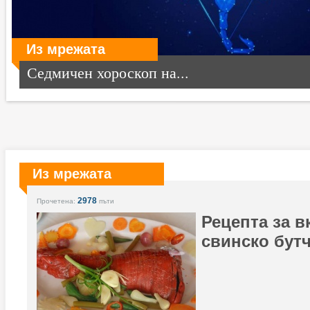
Из мрежата
Седмичен хороскоп на...
Из мрежата
2978
Прочетена:
пъти
Рецепта за 
свинско бут