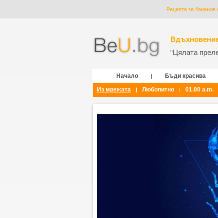
Рецепта за бананов
Вдъхновение
“Цялата прелес
Начало
Бъди красива
|
Из мрежата
Любопитно
01.00 a.m.
|
|