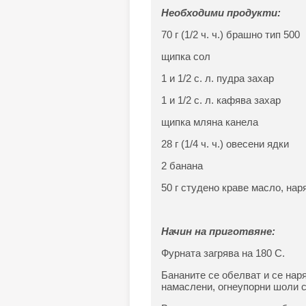
Необходими продукти:
70 г (1/2 ч. ч.) брашно тип 500
щипка сол
1 и 1/2 с. л. пудра захар
1 и 1/2 с. л. кафява захар
щипка мляна канела
28 г (1/4 ч. ч.) овесени ядки
2 банана
50 г студено краве масло, нар
Начин на приготвяне:
Фурната загрява на 180 С.
Бананите се обелват и се наря
намаслени, огнеупорни шоли с