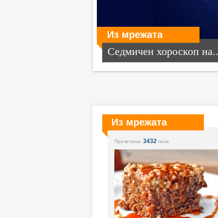
Из мрежата
Седмичен хороскоп на..
Из мрежата
3432
Прочетена:
пъти