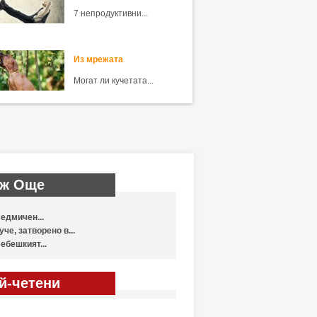
7 непродуктивни...
Из мрежата
Могат ли кучетата...
ж Още
едмичен...
уче, затворено в...
ебешкият...
й-четени