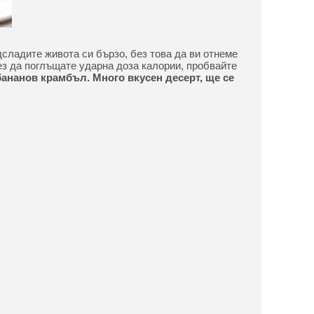
дсладите живота си бързо, без това да ви отнеме
ез да поглъщате ударна доза калории, пробвайте
бананов крамбъл. Много вкусен десерт, ще се