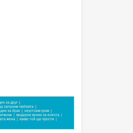
ин за друг
|
 да запазим любовта
|
дии за брак
|
неустоим грим
|
рически
|
модерни визии за есента
|
ата жена
|
какво той ще прости
|