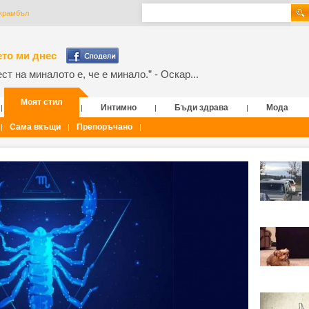
 крамбъл
то ми днес
т на миналото е, че е минало.” - Оскар...
Моят стил
Интимно
Бъди здрава
Мода
|
|
|
|
Сама вкъщи
Препоръчано
|
|
|