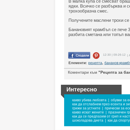
В малка купа се смесват браш
ядки. Всичко се разбърква и с
трохообразна смес.
Получените маслени трохи се
Банановият крамбъл се пече 3
разбита сметана или топъл в
12:30 | 09-26-12
| 
Елементи:
рецепта
,
бананов крамб
Коментари към
"Рецепта за ба
Интересно
какво убива любовта
|
обувки за 
как да отслабнем през есента и з
грижи за устните
|
прически за ес
какво искат жените
|
празничен г
как да се предпазим от грип и нас
шоколадова диета
|
как да спорт