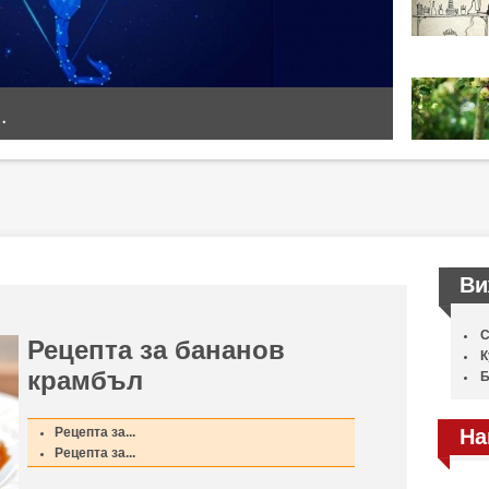
.
Ви
С
Рецепта за бананов
К
крамбъл
Б
Рецепта за...
На
Рецепта за...