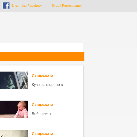
Влез през Facebook
Вход
|
Регистрация
Из мрежата
Куче, затворено в...
Из мрежата
Бебешкият...
Из мрежата