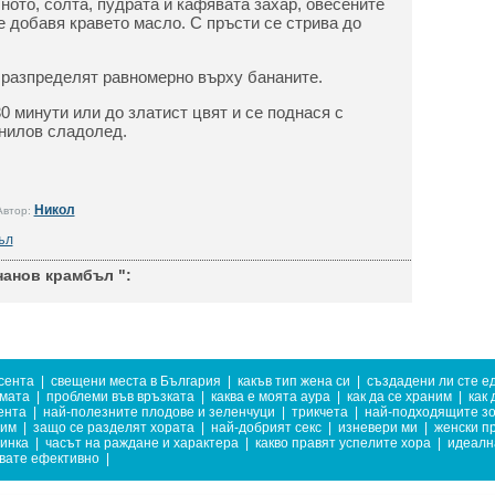
ното, солта, пудрата и кафявата захар, овесените
е добавя кравето масло. С пръсти се стрива до
 разпределят равномерно върху бананите.
0 минути или до златист цвят и се поднася с
анилов сладолед.
Никол
Автор:
ъл
нанов крамбъл ":
есента
|
свещени места в България
|
какъв тип жена си
|
създадени ли сте ед
имата
|
проблеми във връзката
|
каква е моята аура
|
как да се храним
|
как
ента
|
най-полезните плодове и зеленчуци
|
трикчета
|
най-подходящите зо
рим
|
защо се разделят хората
|
най-добрият секс
|
изневери ми
|
женски п
тинка
|
часът на раждане и характера
|
какво правят успелите хора
|
идеалн
увате ефективно
|