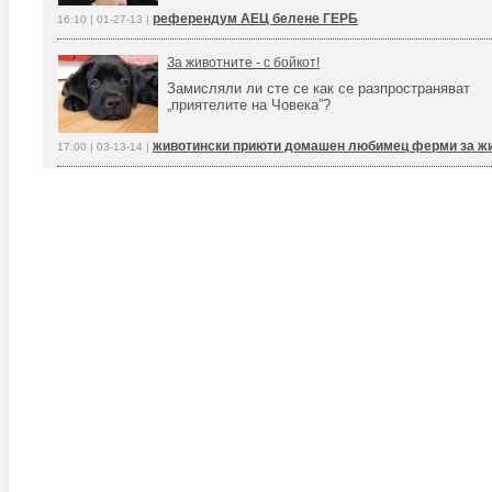
референдум АЕЦ белене ГЕРБ
16:10 | 01-27-13 |
За животните - с бойкот!
Замисляли ли сте се как се разпространяват
„приятелите на Човека”?
животински приюти домашен любимец ферми за ж
17:00 | 03-13-14 |