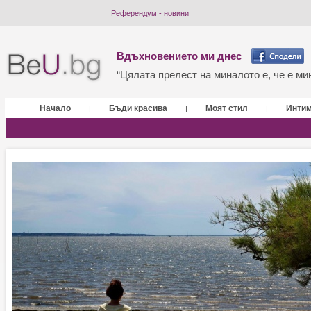
Референдум - новини
Вдъхновението ми днес
“Цялата прелест на миналото е, че е мин
Начало
Бъди красива
Моят стил
Инти
|
|
|