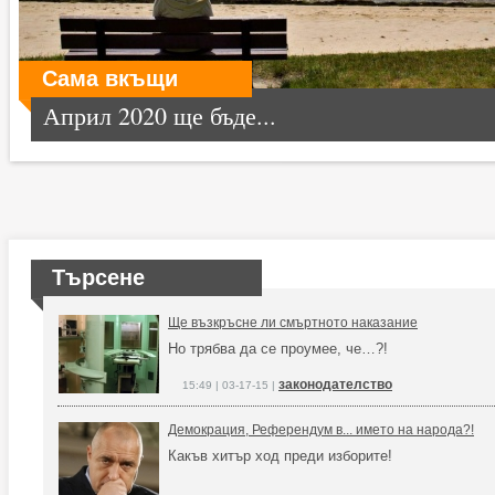
Сама вкъщи
Април 2020 ще бъде...
Търсене
Ще възкръсне ли смъртното наказание
Но трябва да се проумее, че…?!
законодателство
15:49 | 03-17-15 |
Демокрация, Референдум в... името на народа?!
Какъв хитър ход преди изборите!