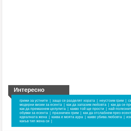
Интересно
грижи за устните
|
защо се разделят хората
|
неустоим грим
|
с
модерни визии за есента
|
как да запазим любовта
|
как да се п
как да премахнем целулита
|
какво той ще прости
|
най-полезнит
обувки за есента
|
празничен грим
|
как да отслабнем през есен
идеалната жена
|
каква е моята аура
|
какво убива любовта
|
из
какъв тип жена си
|