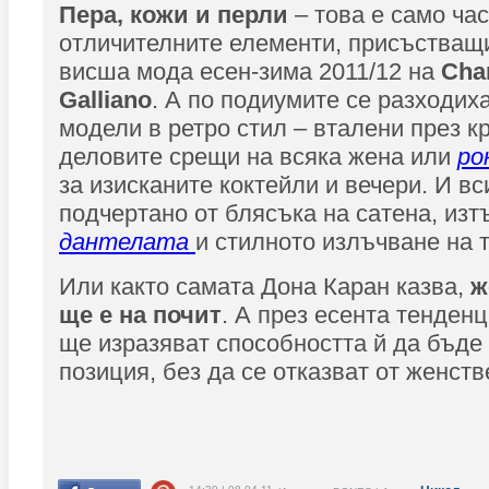
Пера, кожи и перли
– това е само час
отличителните елементи, присъстващ
висша мода есен-зима 2011/12 на
Chan
Galliano
. А по подиумите се разходих
модели в ретро стил – вталени през к
деловите срещи на всяка жена или
ро
за изисканите коктейли и вечери. И вс
подчертано от блясъка на сатена, изт
дантелата
и стилното излъчване на т
Или както самата Дона Каран казва,
ж
ще е на почит
. А през есента тенден
ще изразяват способността й да бъде
позиция, без да се отказват от женств