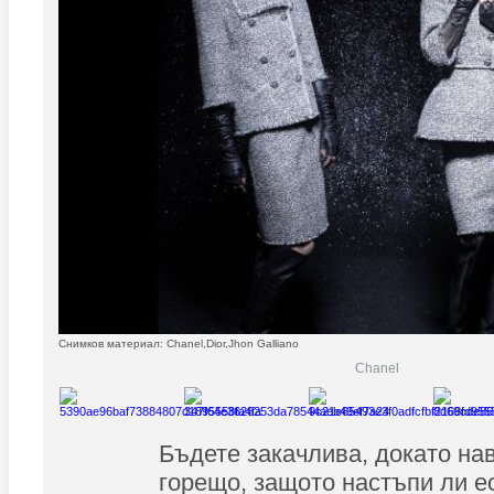
Снимков материал: Chanel,Dior,Jhon Galliano
Chanel
Бъдете закачлива, докато на
горещо, защото настъпи ли е