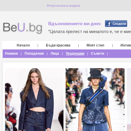
Ретро вълна в модата
Вдъхновението ми днес
“Цялата прелест на миналото е, че е мина
Начало
Бъди красива
Моят стил
Инти
|
|
|
Новини
Попадения
Лица
Тенденции
Съвети
|
|
|
|
|