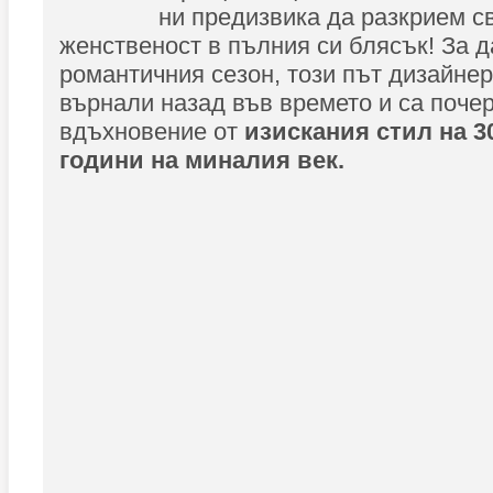
ни предизвика да разкрием с
женственост в пълния си блясък! За д
романтичния сезон, този път дизайнер
върнали назад във времето и са поче
вдъхновение от
изискания стил на 30
години на миналия век.