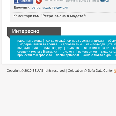
14:30 | 08-04-11
Никол
Източник: BGNES | Автор:
Елементи:
ретро
,
мода
,
тенденции
Коментари към
"Ретро вълна в модата":
Интересно
идеалната жена
|
как да отслабнем през есента и зимата
|
обувк
|
модерни визии за есента
|
сериозен ли е
|
най-подходящите зо
създадени ли сте един за друг
|
съдбата
|
какъв тип жена си
|
к
свещени места в България
|
трикчета
|
изневери ми
|
защо се р
проблеми във връзката
|
лесни прически
|
каква е моята аура
|
Copyright © 2010 BEU All rights reserved. |
Colocation @ Sofia Data Center