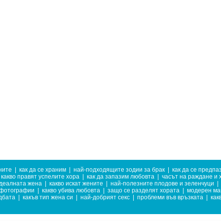
ните
|
как да се храним
|
най-подходящите зодии за брак
|
как да се предпа
какво правят успелите хора
|
как да запазим любовта
|
часът на раждане и 
деалната жена
|
какво искат жените
|
най-полезните плодове и зеленчуци
|
 фотографии
|
какво убива любовта
|
защо се разделят хората
|
модерен ма
дбата
|
какъв тип жена си
|
най-добрият секс
|
проблеми във връзката
|
как