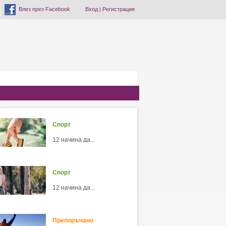
Влез през Facebook
Вход
|
Регистрация
Спорт
12 начина да...
Спорт
12 начина да...
Препоръчано