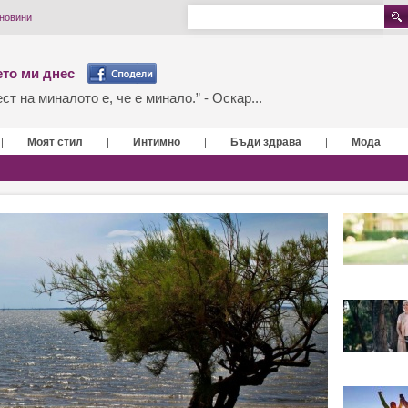
 новини
то ми днес
т на миналото е, че е минало.” - Оскар...
Моят стил
Интимно
Бъди здрава
Мода
|
|
|
|