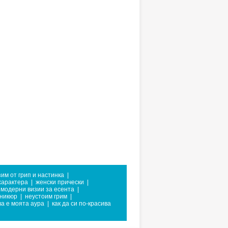
зим от грип и настинка
|
характера
|
женски прически
|
модерни визии за есента
|
никюр
|
неустоим грим
|
ва е моята аура
|
как да си по-красива