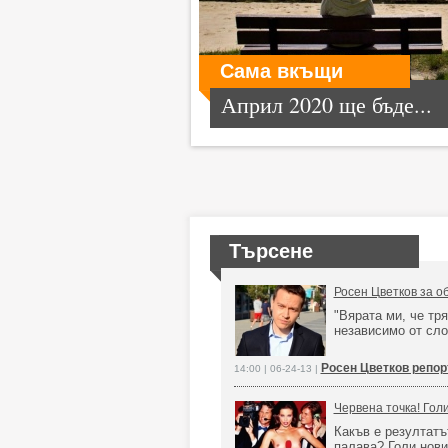
Сама вкъщи
Април 2020 ще бъде...
Търсене
Росен Цветков за о
"Вярата ми, че тр
независимо от сло
Росен Цветков репор
14:00 | 06-24-13 |
Червена точка! Гол
Какъв е резултатъ
палава? Голи нов