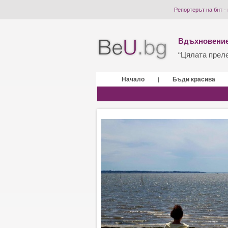
Репортерът на бнт -
Вдъхновение
“Цялата прелес
Начало
Бъди красива
|