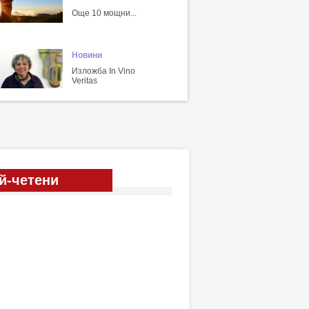
Още 10 мощни...
Новини
Изложба In Vino
Veritas
й-четени