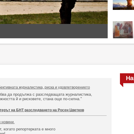
На
бективната журналистика, риска и удовлетворението
ябва да продължа с разследващата журналистика,
жността й и рисковете, стана още по-силна."
терът на БНТ разследването на Росен Цветков
и новини.
т, когато репортерката е много
ини!