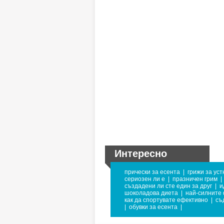
Интересно
прически за есента
|
грижи за уст
сериозен ли е
|
празничен грим
|
създадени ли сте един за друг
|
и
шоколадова диета
|
най-силните
как да спортувате ефективно
|
съ
|
обувки за есента
|