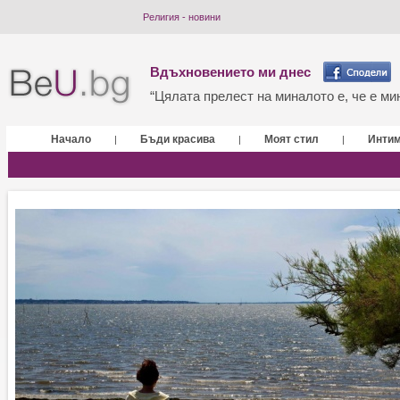
Религия - новини
Вдъхновението ми днес
“Цялата прелест на миналото е, че е мин
Начало
Бъди красива
Моят стил
Инти
|
|
|