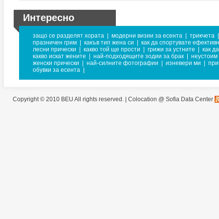
Интересно
защо се разделят хората
|
модерни визии за есента
|
трикчета
|
празничен грим
|
какъв тип жена си
|
как да спортувате ефектив
лесни прически
|
какво той ще прости
|
грижи за устните
|
как д
какво искат жените
|
най-подходящите зодии за брак
|
неустоим
женски прически
|
най-силните фотографии
|
изневери ми
|
при
обувки за есента
|
Copyright © 2010 BEU All rights reserved. |
Colocation @ Sofia Data Center