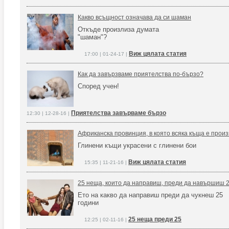
Какво всъщност означава да си шаман
Откъде произлиза думата
"шаман"?
Виж цялата статия
17:00 | 01-24-17 |
Как да завързваме приятелства по-бързо?
Според учен!
Приятелства завърваме бързо
12:30 | 12-28-16 |
Африканска провинция, в която всяка къща е произ
Глинени къщи украсени с глинени бои
Виж цялата статия
15:35 | 11-21-16 |
25 неща, които да направиш, преди да навършиш 
Ето на какво да направиш преди да чукнеш 25
години
25 неща преди 25
12:25 | 02-11-16 |