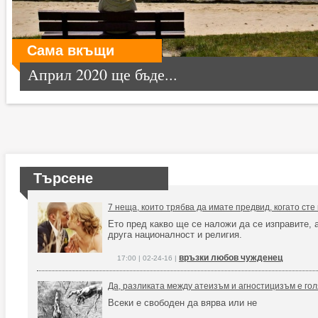
Сама вкъщи
Април 2020 ще бъде...
Търсене
7 неща, които трябва да имате предвид, когато сте
Ето пред какво ще се наложи да се изправите, а
друга националност и религия.
връзки любов чужденец
17:00 | 02-24-16 |
Да, разликата между атеизъм и агностицизъм е го
Всеки е свободен да вярва или не