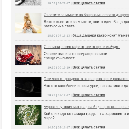
Виж цялата статия
18:53 | 07-28-17 |
Съветите за мъжете на баща към неговата дъщеря,
Вижте съветите за мъжете, които един баща да
разтърсиха света.
баща дъщеря какво искат мъже
18:30 | 07-16-13 |
7 напитки, освен кафето, които ще ви събудят
Освежителни и тонизиращи напитки
срещу сънливост
Виж цялата статия
19:15 | 09-19-19 |
Тази част от рождената ви графика ще ви разкаже 
Ако сте колебливи и несигурни, вината може да
Виж цялата статия
20:27 | 07-12-17 |
Ауровил - утопичният град на бъдещото стана реа
Кой е и къде се намира градът на хармонията и
мира?
Виж цялата статия
14:30 | 02-16-17 |