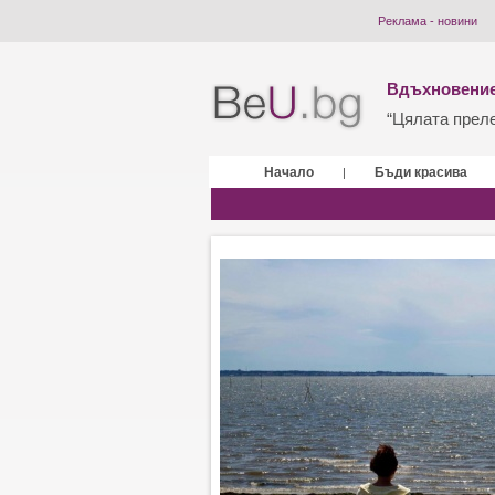
Реклама - новини
Вдъхновение
“Цялата прелес
Начало
Бъди красива
|