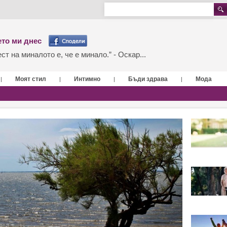
то ми днес
т на миналото е, че е минало.” - Оскар...
Моят стил
Интимно
Бъди здрава
Мода
|
|
|
|