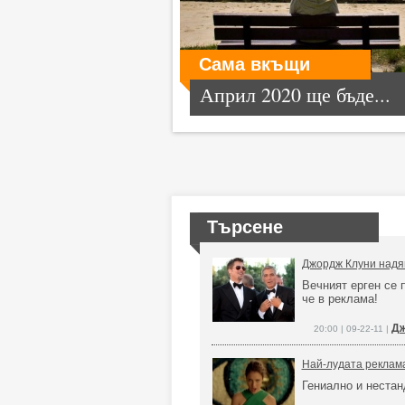
Сама вкъщи
Април 2020 ще бъде...
Търсене
Джордж Клуни надян
Вечният ерген се 
че в реклама!
Дж
20:00 | 09-22-11 |
Най-лудата реклама
Гениално и нестан