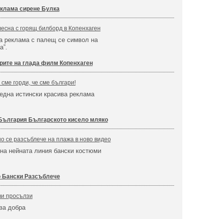
клама сирене Булка
блесна с горящ билборд в Копенхаген
а реклама с палещ се символ на
а”.
рите на глада филм Копенхаген
сме горди, че сме българи!
една истински красива реклама
България Българското кисело мляко
 се разсъблече на плажа в ново видео
на нейната линия бански костюми
 Бански Разсъблече
ви просълзи
зва добра