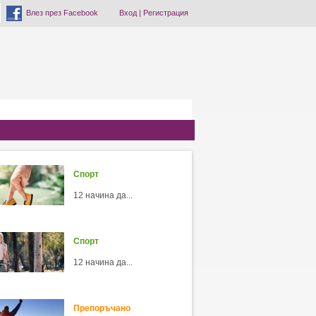
Влез през Facebook
Вход
|
Регистрация
Спорт
12 начина да...
Спорт
12 начина да...
Препоръчано