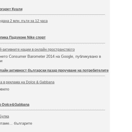
гарет Куали
едана 2 млн. пъти за 12 часа
пика Падуконе Nike спорт
й-активните нации в онлайн пространството
нето Consumer Barometer 2014 на Google, публикувано в
ри
лайн активност български пазар проучване на потребителите
а в реклама на Dolce & Gabbana
рвило
о Dolce&Gabbana
Булка
таме... българите