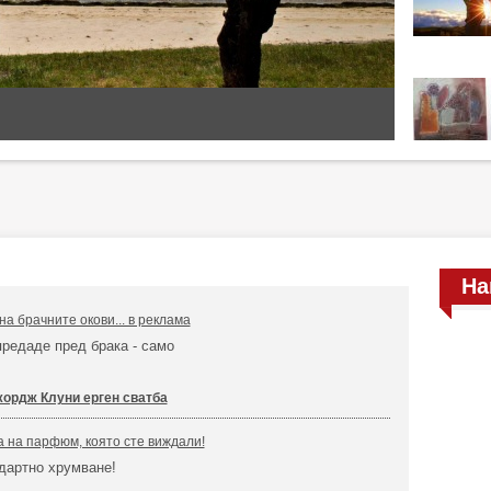
На
а брачните окови... в реклама
предаде пред брака - само
ордж Клуни ерген сватба
 на парфюм, която сте виждали!
дартно хрумване!