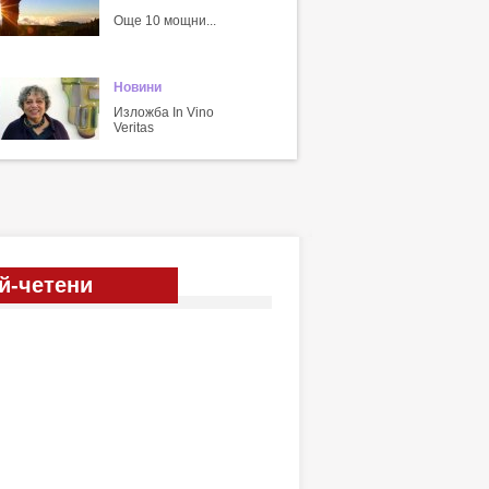
Още 10 мощни...
Новини
Изложба In Vino
Veritas
й-четени