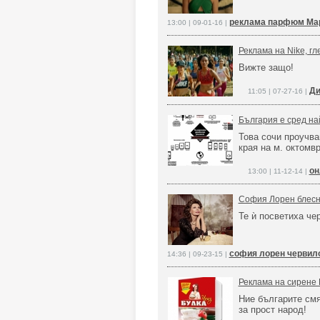
реклама парфюм Мар
13:00 | 09-01-16 |
Реклама на Nike, гл
Вижте защо!
Ди
11:05 | 07-27-16 |
България е сред на
Това сочи проучва
края на м. октомв
он
13:00 | 11-12-14 |
София Лорен блесн
Те ѝ посветиха че
софия лорен червил
14:36 | 09-23-15 |
Реклама на сирене 
Ние българите смя
за прост народ!