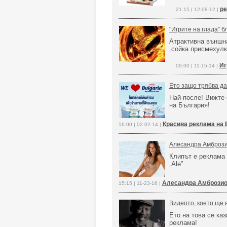
ре
21:15 | 12-08-12 |
"Игрите на глада” 
Атрактивна външн
„сойка присмехулк
Иг
09:00 | 11-15-14 |
Ето защо трябва да 
Най-после! Вижте 
на България!
Красива реклама на 
16:00 | 02-02-14 |
Алесандра Амброзио
Клипът е реклама 
„Ale”
Алесандра Амброзио
15:15 | 11-23-16 |
Видеото, което ще 
Ето на това се ка
реклама!