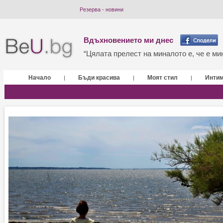
Резерва - новини
Вдъхновението ми днес
“Цялата прелест на миналото е, че е мин
Начало
Бъди красива
Моят стил
Инти
|
|
|