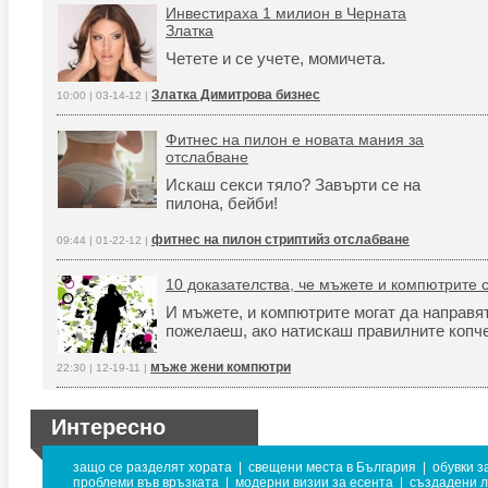
Инвестираха 1 милион в Черната
Златка
Четете и се учете, момичета.
Златка Димитрова бизнес
10:00 | 03-14-12 |
Фитнес на пилон е новата мания за
отслабване
Искаш секси тяло? Завърти се на
пилона, бейби!
фитнес на пилон стриптийз отслабване
09:44 | 01-22-12 |
10 доказателства, че мъжете и компютрите с
И мъжете, и компютрите могат да направят
пожелаеш, ако натискаш правилните копч
мъже жени компютри
22:30 | 12-19-11 |
Интересно
защо се разделят хората
|
свещени места в България
|
обувки з
проблеми във връзката
|
модерни визии за есента
|
създадени л