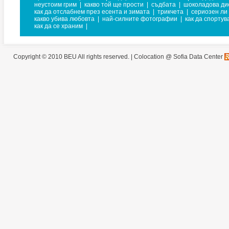
неустоим грим
|
какво той ще прости
|
съдбата
|
шоколадова ди
как да отслабнем през есента и зимата
|
трикчета
|
сериозен ли
какво убива любовта
|
най-силните фотографии
|
как да спорту
как да се храним
|
Copyright © 2010 BEU All rights reserved. |
Colocation @ Sofia Data Center