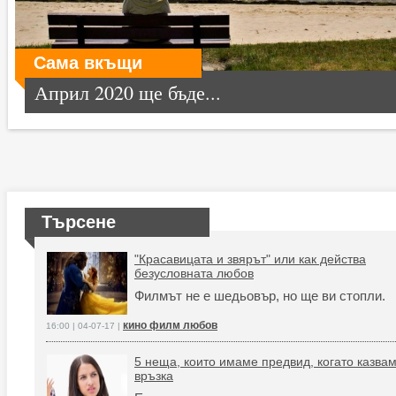
Сама вкъщи
Април 2020 ще бъде...
Търсене
"Красавицата и звярът" или как действа
безусловната любов
Филмът не е шедьовър, но ще ви стопли.
кино филм любов
16:00 | 04-07-17 |
5 неща, които имаме предвид, когато казва
връзка