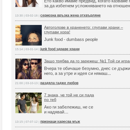
Ето какво имаме предвид, когато казваме
за да избегнем усложняването на отношен
сериозна връзка жена отхвърляне
13:30 | 03-02-16 |
Автоголове в храненето: глупави храни –
глупави хора!
Junk food - dumbass people
junk food здраве храни
15:14 | 03-31-14 |
Защо трябва да го зарежеш: №1 Той си играе
Вчера те обичаше безумно, днес се държи
него, а за утре и идея си нямаш...
раздяла гадже любов
21:00 | 03-10-13 |
7 знака, че той не си пада
по теб
Ако ги забележиш, не се
и надявай…
признаци харесва мъж
13:15 | 07-07-12 |