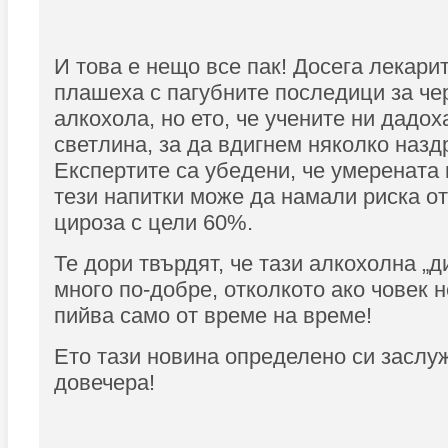
И това е нещо все пак! Досега лекарит
плашеха с пагубните последици за че
алкохола, но ето, че учените ни дадох
светлина, за да вдигнем няколко назд
Експертите са убедени, че умерената
тези напитки може да намали риска о
цироза с цели 60%.
Те дори твърдят, че тази алкохолна „д
много по-добре, отколкото ако човек н
пийва само от време на време!
Ето тази новина определено си заслу
довечера!