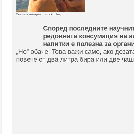
Снимков материал: stock.xchng
Според последните научни
редовната консумация на а
напитки е полезна за орган
„Но” обаче! Това важи само, ако доза
повече от два литра бира или две ча