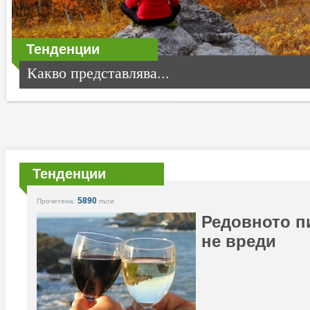
Тенденции
Какво представлява...
Тенденции
5890
Прочетена:
пъти
Редовното п
не вреди