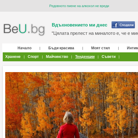
Редовното пиене на алкохол не вреди
Вдъхновението ми днес
“Цялата прелест на миналото е, че е мин
Начало
Бъди красива
Моят стил
Инти
|
|
|
Хранене
Спорт
Майчинство
Тенденции
Съвети
|
|
|
|
|