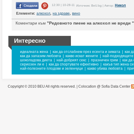
12:30 | 10-28-11
Никол
Източник: BeU.bg | Автор:
Елементи:
алкохол
,
на здраве
,
вино
Коментари към
"Редовното пиене на алкохол не вреди "
Интересно
идеалната жена
|
как да отслабнем през есента и зимата
|
как д
как да запазим любовта
|
какво искат жените
|
най-подходящите 
шоколадова диета
|
най-добрият секс
|
празничен грим
|
как да
сериозен ли е
|
как да спортувате ефективно
|
какъв тип жена си
най-полезните плодове и зеленчуци
|
какво убива любовта
|
при
Copyright © 2010 BEU All rights reserved. |
Colocation @ Sofia Data Center