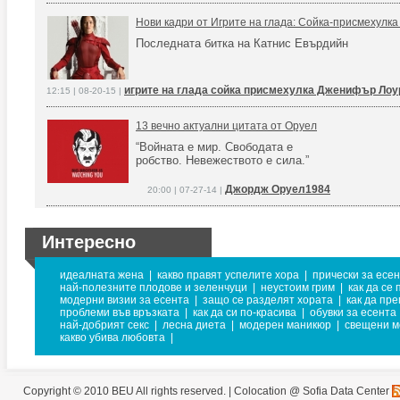
Нови кадри от Игрите на глада: Сойка-присмехулка ч
Последната битка на Катнис Евърдийн
игрите на глада сойка присмехулка Дженифър Ло
12:15 | 08-20-15 |
13 вечно актуални цитата от Оруел
“Войната е мир. Свободата е
робство. Невежеството е сила.”
Джордж Оруел1984
20:00 | 07-27-14 |
Интересно
идеалната жена
|
какво правят успелите хора
|
прически за есе
най-полезните плодове и зеленчуци
|
неустоим грим
|
как да се
модерни визии за есента
|
защо се разделят хората
|
как да пр
проблеми във връзката
|
как да си по-красива
|
обувки за есента
най-добрият секс
|
лесна диета
|
модерен маникюр
|
свещени м
какво убива любовта
|
Copyright © 2010 BEU All rights reserved. |
Colocation @ Sofia Data Center