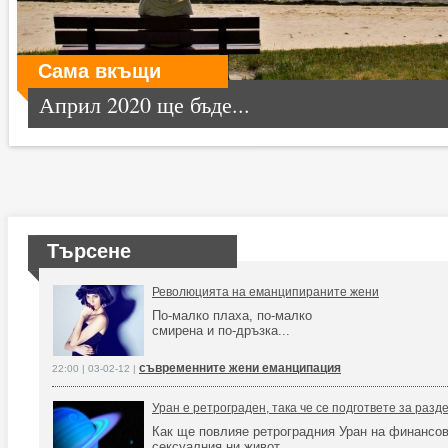
Сама вкъщи
Април 2020 ще бъде...
Търсене
Революцията на еманципираните жени
По-малко плаха, по-малко
смирена и по-дръзка...
съвременните жени еманципация
22:00 | 03-02-12 |
Уран е ретрограден, така че се подгответе за раз
Как ще повлияе ретроградния Уран на финансов
сексуалния ни живот