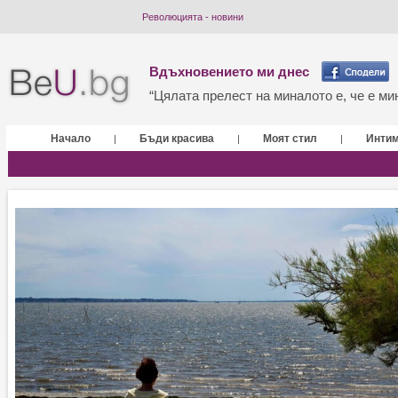
Революцията - новини
Вдъхновението ми днес
“Цялата прелест на миналото е, че е мин
Начало
Бъди красива
Моят стил
Инти
|
|
|