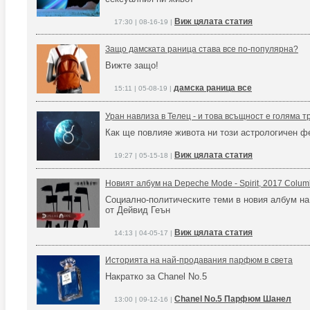
Виж цялата статия
17:30 | 08-16-19 |
Защо дамската раница става все по-популярна?
Вижте защо!
дамска раница все
15:11 | 05-08-19 |
Уран навлиза в Телец - и това всъщност е голяма
Как ще повлияе живота ни този астрологичен 
Виж цялата статия
19:27 | 05-15-18 |
Новият албум на Depeche Mode - Spirit, 2017 Colum
Социално-политическите теми в новия албум на
от Дейвид Геън
Виж цялата статия
14:13 | 04-05-17 |
Историята на най-продавания парфюм в света
Накратко за Chanel No.5
Chanel No.5 Парфюм Шанел
13:00 | 09-12-16 |