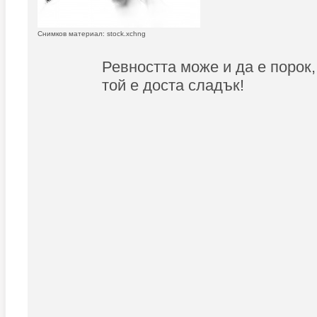
Снимков материал: stock.xchng
Ревността може и да е порок,
той е доста сладък!