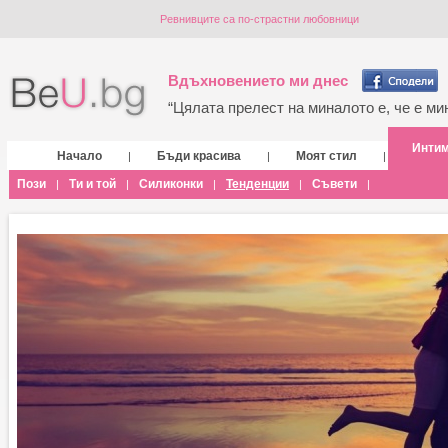
Ревнивците са по-страстни любовници
Вдъхновението ми днес
“Цялата прелест на миналото е, че е мин
Инти
Начало
Бъди красива
Моят стил
|
|
|
Пози
Ти и той
Силиконки
Тенденции
Съвети
|
|
|
|
|