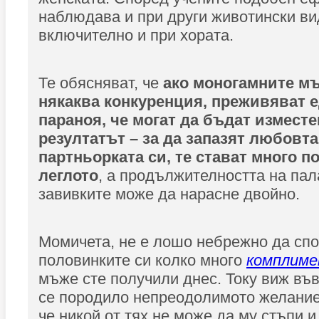
наблюдава и при други животински ви
включително и при хората.
Те обясняват, че
ако моногамните мъ
някаква конкуренция, преживяват 
параноя, че могат да бъдат изместе
резултатът – за да запазят любовта
партньорката си, те стават много п
леглото
, а продължителността на пал
завивките може да нарасне двойно.
Момичета, не е лошо небрежно да сп
половинките си колко много
комплим
мъже сте получили днес. Току виж в
се породило непреодолимото желание
че никой от тях не може да му стъпи и