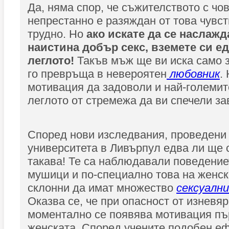
Да, няма спор, че съжителството с чов
непрестанно е разяждан от това чувст
трудно. Но
ако искате да се наслажд
наистина добър секс, вземете си е
леглото!
Такъв мъж ще ви иска само за
го превръща в невероятен
любовник
.
мотивация да задоволи и най-големит
леглото от стремежа да ви спечели за
Според нови изследвания, проведени 
университета в Ливърпул едва ли ще 
такава! Те са наблюдавали поведение
мушици и по-специално това на женски
склонни да имат множество
сексуалн
Оказва се, че при опасност от изневя
моментално се появява мотивация пъ
женската. Според учените подобен еф