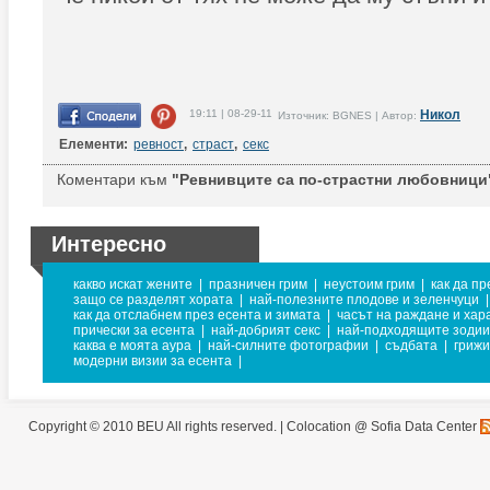
19:11 | 08-29-11
Никол
Източник: BGNES | Автор:
Елементи:
ревност
,
страст
,
секс
Коментари към
"Ревнивците са по-страстни любовници
Интересно
какво искат жените
|
празничен грим
|
неустоим грим
|
как да п
защо се разделят хората
|
най-полезните плодове и зеленчуци
|
как да отслабнем през есента и зимата
|
часът на раждане и хар
прически за есента
|
най-добрият секс
|
най-подходящите зодии
каква е моята аура
|
най-силните фотографии
|
съдбата
|
грижи
модерни визии за есента
|
Copyright © 2010 BEU All rights reserved. |
Colocation @ Sofia Data Center