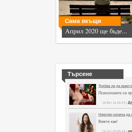
Сама вкъщи
Април 2020 ще бъде...
Търсене
Трябва ли да кажет
Психолозите се пр
Дя
14:58 | 12-25-15 |
Няколко начина да 
Вижте как!
ня
14:20 | 07-05-19 |