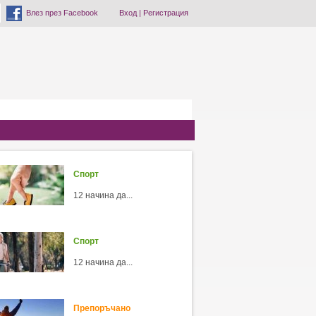
Влез през Facebook
Вход
|
Регистрация
Спорт
12 начина да...
Спорт
12 начина да...
Препоръчано