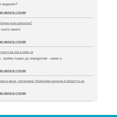
и видения?
ж цялата статия
ргични към алкохола?
 която имате
ж цялата статия
тието вътре в себе си
м, трябва първо да определим - какво е
ж цялата статия
рвата жена, спечелила "Нобелова награда в областта на
ж цялата статия