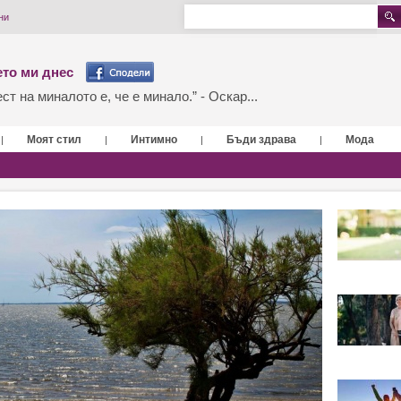
ни
то ми днес
т на миналото е, че е минало.” - Оскар...
Моят стил
Интимно
Бъди здрава
Мода
|
|
|
|