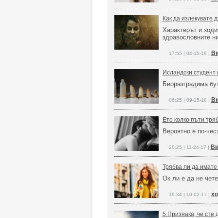
Как да излекувате 
Характерът и зоди
здравословните н
Ви
17:55 | 04-15-19 |
Исландски студент 
Биоразградима бут
Ви
06:25 | 09-15-18 |
Ето колко пъти тряб
Вероятно е по-чес
Ви
20:25 | 11-24-17 |
Трябва ли да имате
Ок ли е да не чет
хо
19:34 | 10-02-17 |
5 Признака, че сте