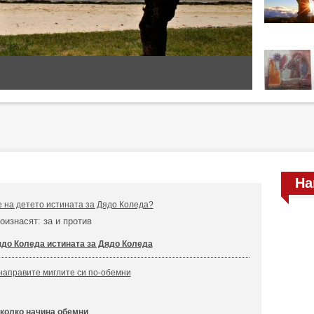
На
е на детето истината за Дядо Коледа?
оизнасят: за и против
до Коледа истината за Дядо Коледа
направите миглите си по-обемни
колко начина обемни