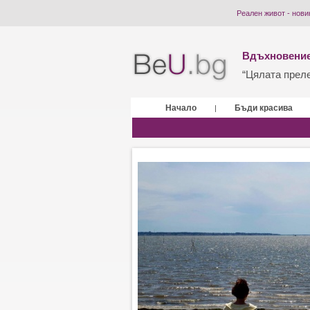
Реален живот - нови
Вдъхновение
“Цялата прелес
Начало
Бъди красива
|