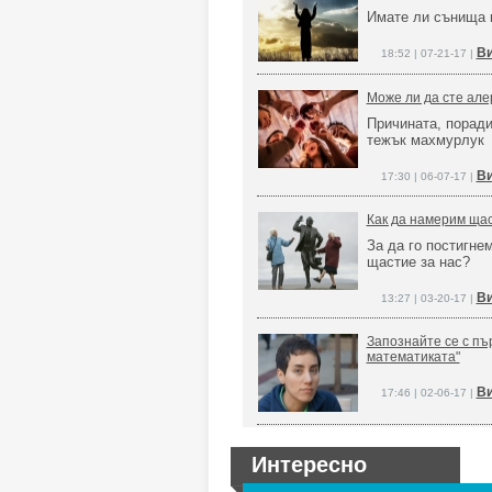
Имате ли сънища 
Ви
18:52 | 07-21-17 |
Може ли да сте але
Причината, поради
тежък махмурлук
Ви
17:30 | 06-07-17 |
Как да намерим щас
За да го постигне
щастие за нас?
Ви
13:27 | 03-20-17 |
Запознайте се с пъ
математиката"
Ви
17:46 | 02-06-17 |
Интересно