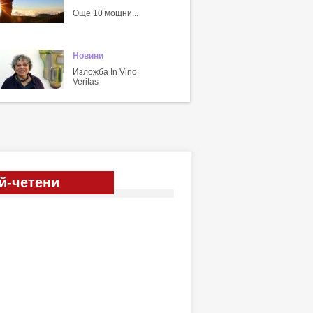
Още 10 мощни...
Новини
Изложба In Vino
Veritas
й-четени