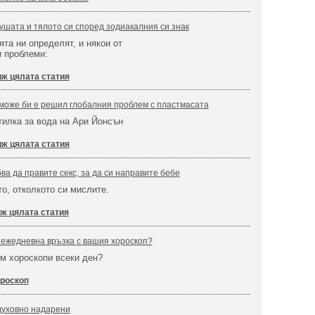
душата и тялото си според зодиакалния си знак
ята ни определят, и някои от
и проблеми:
ж цялата статия
може би е решил глобалния проблем с пластмасата
илка за вода на Ари Йонсън
ж цялата статия
ва да правите секс, за да си направите бебе
то, отколкото си мислите.
ж цялата статия
 ежедневна връзка с вашия хороскоп?
ем хороскопи всеки ден?
роскоп
 духовно надарени