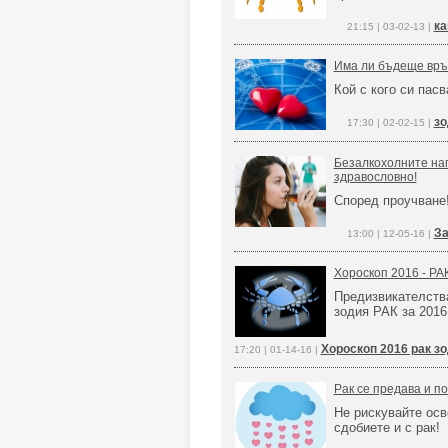
ка
21:15 | 03-02-13 |
Има ли бъдеще връ
Кой с кого си пасв
зо
17:30 | 02-02-15 |
Безалкохолните нап
здравословно!
Според проучване
За
13:00 | 12-05-16 |
Хороскоп 2016 - РА
Предизвикателств
зодия РАК за 2016 
Хороскоп 2016 рак з
17:20 | 01-14-16 |
Рак се предава и п
Не рискувайте осв
сдобиете и с рак!