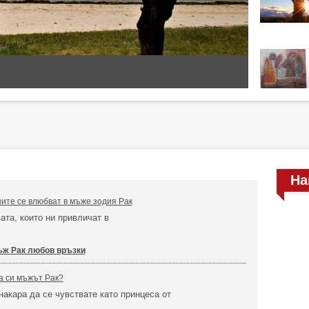
На
ите се влюбват в мъже зодия Рак
ата, които ни привличат в
ж Рак любов връзки
а си мъжът Рак?
акара да се чувствате като принцеса от