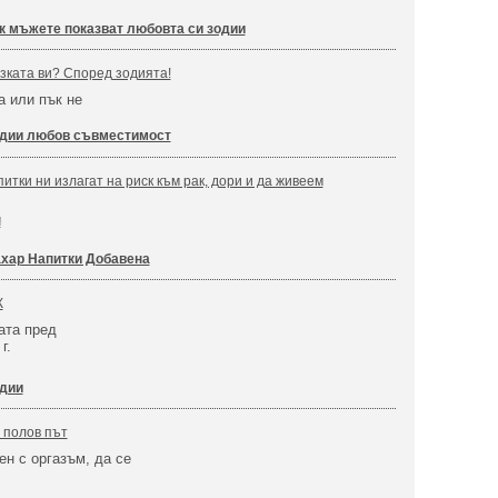
к мъжете показват любовта си зодии
зката ви? Според зодията!
а или пък не
дии любов съвместимост
итки ни излагат на риск към рак, дори и да живеем
!
хар Напитки Добавена
К
ата пред
г.
одии
о полов път
ен с оргазъм, да се