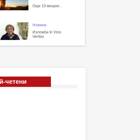
Още 10 мощни...
Новини
Изложба In Vino
Veritas
й-четени