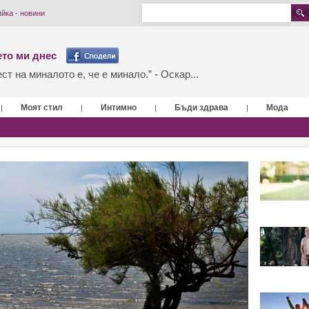
йка - новини
то ми днес
т на миналото е, че е минало.” - Оскар...
Моят стил
Интимно
Бъди здрава
Мода
|
|
|
|