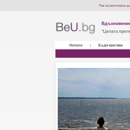
Рак на маточната ши
Вдъхновение
“Цялата прелес
Начало
Бъди красива
|