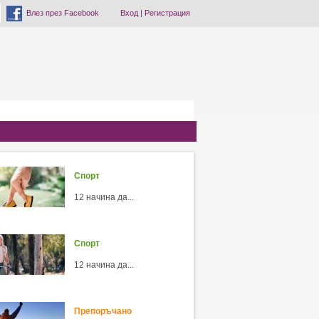
Влез през Facebook
Вход
|
Регистрация
Спорт
12 начина да...
Спорт
12 начина да...
Препоръчано