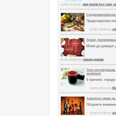
рак полов път секс з
14:55 | 07-22-11 |
Средиземноморскат
Предотвратява пов
ср
13:36 | 06-06-16 |
Храни, причиняващи
Може да доведат д
храни здраве
22:00 | 04-30-15 |
Този сок предпазва
налягане!
6 причини, поради 
Ви
18:05 | 05-31-18 |
Алкохолът може да 
Обърнете внимани
ал
12:00 | 07-22-16 |