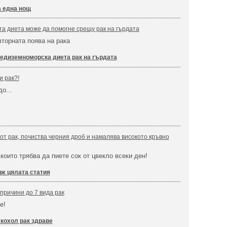
а една нощ
а диета може да помoгне срещу рак на гърдата
торната поява на рака
едиземноморска диета рак на гърдата
 рак?!
о...
 от рак, почиства черния дроб и намалява високото кръвно
които трябва да пиете сок от цвекло всеки ден!
ж цялата статия
причини до 7 вида рак
е!
кохол рак здраве