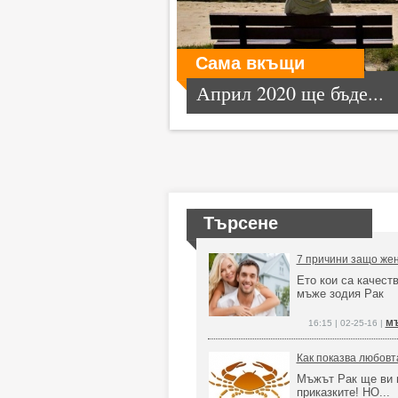
Сама вкъщи
Април 2020 ще бъде...
Търсене
7 причини защо жен
Ето кои са качеств
мъже зодия Рак
мъ
16:15 | 02-25-16 |
Как показва любовт
Мъжът Рак ще ви н
приказките! НО...