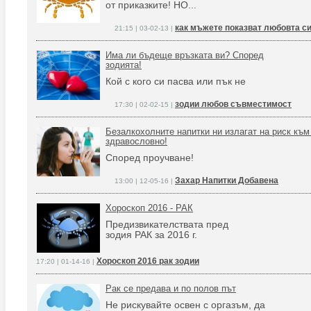
от приказките! НО...
как мъжете показват любовта си
21:15 | 03-02-13 |
Има ли бъдеще връзката ви? Според
зодията!
Кой с кого си пасва или пък не
зодии любов съвместимост
17:30 | 02-02-15 |
Безалкохолните напитки ни излагат на риск към
здравословно!
Според проучване!
Захар Напитки Добавена
13:00 | 12-05-16 |
Хороскоп 2016 - РАК
Предизвикателствата пред
зодия РАК за 2016 г.
Хороскоп 2016 рак зодии
17:20 | 01-14-16 |
Рак се предава и по полов път
Не рискувайте освен с оргазъм, да