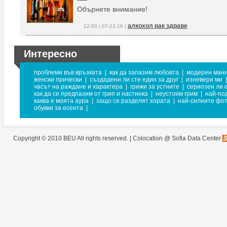
Обърнете внимание!
алкохол рак здраве
12:00 | 07-22-16 |
Интересно
проблеми във връзката
|
как да запазим любовта
|
модерен ман
женски прически
|
създадени ли сте един за друг
|
изневери ми
|
часът на раждане и характера
|
грижи за устните
|
сериозен ли 
как да се предпазим от грип и настинка
|
неустоим грим
|
най-по
каква е моята аура
|
защо се разделят хората
|
най-силните фо
обувки за есента
|
Copyright © 2010 BEU All rights reserved. |
Colocation @ Sofia Data Center