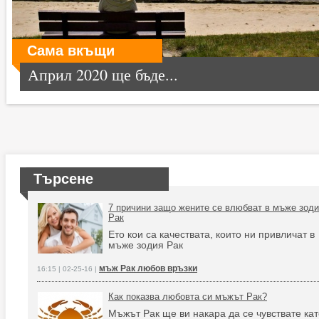
Сама вкъщи
Април 2020 ще бъде...
Търсене
7 причини защо жените се влюбват в мъже зод
Рак
Ето кои са качествата, които ни привличат в
мъже зодия Рак
мъж Рак любов връзки
16:15 | 02-25-16 |
Как показва любовта си мъжът Рак?
Мъжът Рак ще ви накара да се чувствате ка