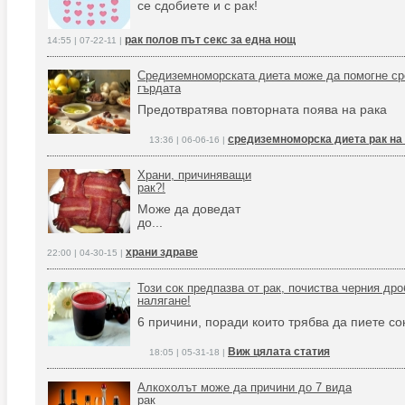
се сдобиете и с рак!
рак полов път секс за една нощ
14:55 | 07-22-11 |
Средиземноморската диета може да помoгне ср
гърдата
Предотвратява повторната поява на рака
средиземноморска диета рак на
13:36 | 06-06-16 |
Храни, причиняващи
рак?!
Може да доведат
до...
храни здраве
22:00 | 04-30-15 |
Този сок предпазва от рак, почиства черния др
налягане!
6 причини, поради които трябва да пиете сок
Виж цялата статия
18:05 | 05-31-18 |
Алкохолът може да причини до 7 вида
рак