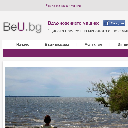
Рак на матката - новини
Вдъхновението ми днес
“Цялата прелест на миналото е, че е мин
Начало
Бъди красива
Моят стил
Инти
|
|
|