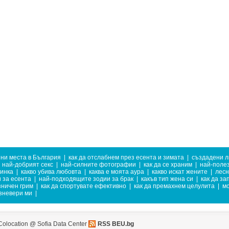
ни места в България
|
как да отслабнем през есента и зимата
|
създадени ли
най-добрият секс
|
най-силните фотографии
|
как да се храним
|
най-полез
тинка
|
какво убива любовта
|
каква е моята аура
|
какво искат жените
|
лесн
 за есента
|
най-подходящите зодии за брак
|
какъв тип жена си
|
как да з
зничен грим
|
как да спортувате ефективно
|
как да премахнем целулита
|
мо
зневери ми
|
Colocation @ Sofia Data Center
RSS BEU.bg