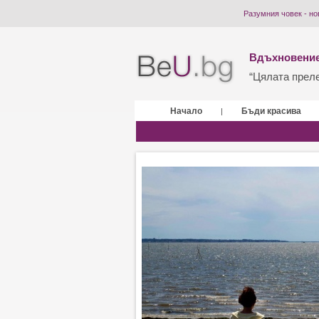
Разумния човек - но
Вдъхновение
“Цялата прелес
Начало
Бъди красива
|