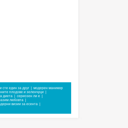
 сте един за друг
|
модерен маникюр
ните плодове и зеленчуци
|
а диета
|
сериозен ли е
|
апазим любовта
|
дерни визии за есента
|