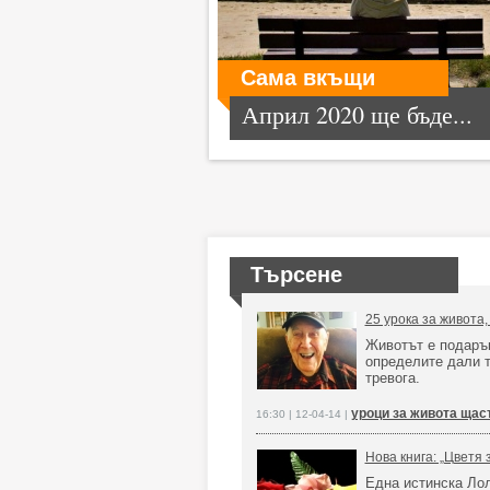
Сама вкъщи
Април 2020 ще бъде...
Търсене
25 урока за живота
Животът е подарък
определите дали т
тревога.
уроци за живота щас
16:30 | 12-04-14 |
Нова книга: „Цветя 
Една истинска Лол