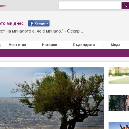
вини
то ми днес
т на миналото е, че е минало.” - Оскар...
Моят стил
Интимно
Бъди здрава
Мода
|
|
|
|