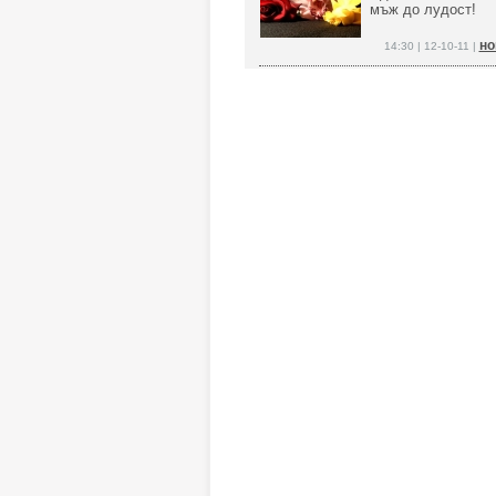
мъж до лудост!
но
14:30 | 12-10-11 |