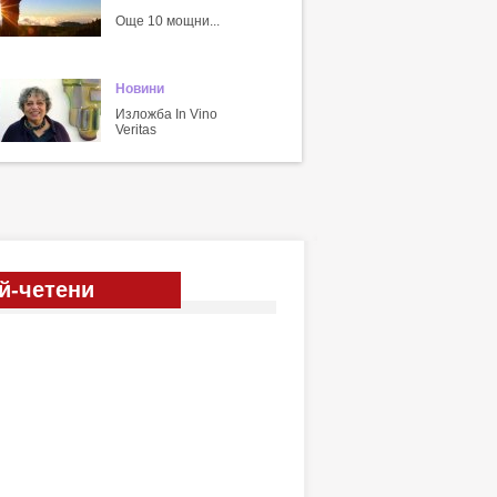
Още 10 мощни...
Новини
Изложба In Vino
Veritas
й-четени