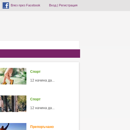
Влез през Facebook
Вход
|
Регистрация
Спорт
12 начина да...
Спорт
12 начина да...
Препоръчано