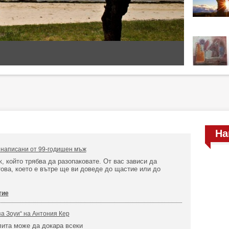
На
, написани от 99-годишен мъж
, който трябва да разопаковате. От вас зависи да
ова, което е вътре ще ви доведе до щастие или до
тие
за Зоуи“ на Антония Кер
ита може да докара всеки