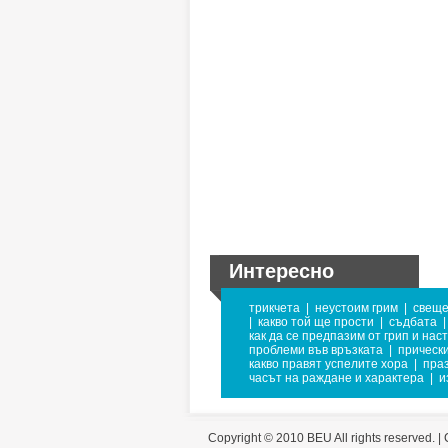
Интересно
трикчета
|
неустоим грим
|
свеще
|
какво той ще прости
|
съдбата
|
как да се предпазим от грип и нас
проблеми във връзката
|
прически
какво правят успелите хора
|
пра
часът на раждане и характера
|
и
Copyright © 2010 BEU All rights reserved. |