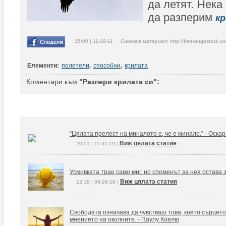
да летят. Нека
да разперим
к
15:00 | 11-19-11 Снимков материал: http://freerangestock.c
Елементи:
полетели
,
способни
,
крилата
Коментари към
"Разпери крилата си":
“Цялата прелест на миналото е, че е минало.” - Оска
Виж цялата статия
20:01 | 11-05-19 |
Усмивката трае само миг, но споменът за нея остава 
Виж цялата статия
12:18 | 09-26-19 |
Свободата означава да чувстваш това, което сърцето
мнението на околните. - Паулу Коелю