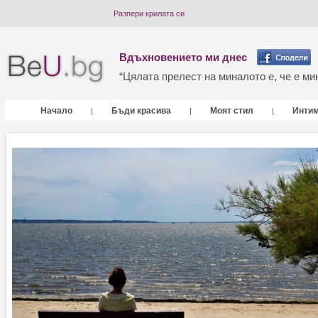
Разпери крилата си
Вдъхновението ми днес
“Цялата прелест на миналото е, че е мин
Начало
Бъди красива
Моят стил
Инти
|
|
|