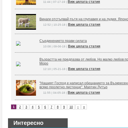
Виж цялата статия
11:44 | 07-17-19 |
Винаги отстъпвай пътя на глупавия и на лудия. Япон
Виж цялата статия
12:52 | 10-25-18 |
Съединението прави силата
Виж цялата статия
10:08 | 09-06-18 |
Възрастта не предпазва от любов. Но малко любов п
Моро
Виж цялата статия
12:10 | 05-21-18 |
"Нашият Господ е написал обещанието за Възкресение
всяко пролетно листенце". Мартин Лутър
Виж цялата статия
11:55 | 04-05-18 |
1
2
3
4
5
6
7
8
9
10
›
»
Интересно