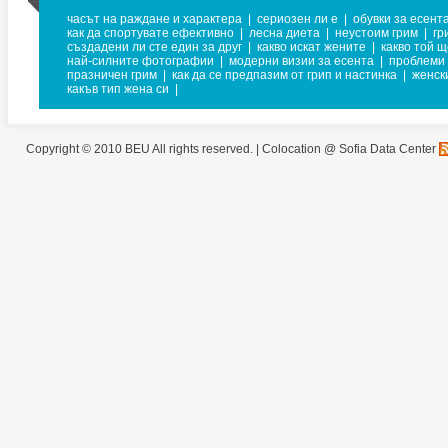
часът на раждане и характера
|
сериозен ли е
|
обувки за есент
как да спортувате ефективно
|
лесна диета
|
неустоим грим
|
гр
създадени ли сте един за друг
|
какво искат жените
|
какво той 
най-силните фотографии
|
модерни визии за есента
|
проблеми 
празничен грим
|
как да се предпазим от грип и настинка
|
женск
какъв тип жена си
|
Copyright © 2010 BEU All rights reserved. |
Colocation @ Sofia Data Center