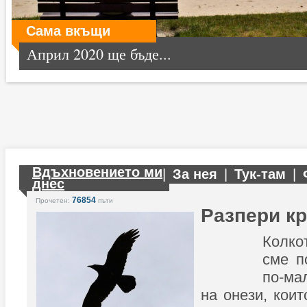
Сама вкъщи
Април 2020 ще бъде...
Вдъхновението ми
|
За нея
|
Тук-там
|
днес
76854
Прочетен:
пъти
Разпери кр
Колко
сме п
по-ма
на онези, коит