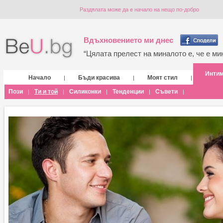
Раздялата може да е начало на нещо по-добро
Вдъхновението ми днес
“Цялата прелест на миналото е, че е мин
Инти
Начало
Бъди красива
Моят стил
|
|
|
Пози
Ти и той
Силиконки
Тенденции
Съвети
|
|
|
|
|