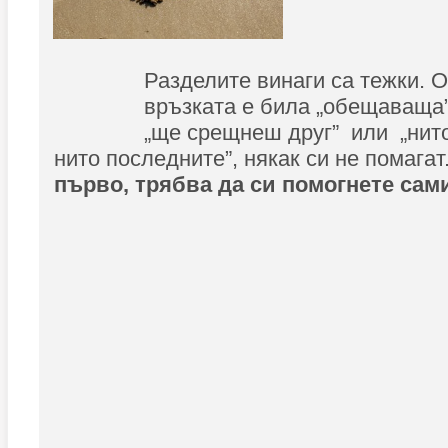
Разделите винаги са тежки. О
връзката е била „обещаваща”
„ще срещнеш друг” или „нито
нито последните”, някак си не помагат
първо, трябва да си помогнете сам