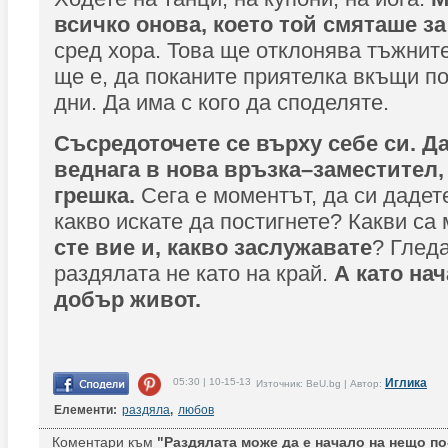
всичко онова, което той смяташе за
сред хора. Това ще отклонява тъжнит
ще е, да поканите приятелка вкъщи по
дни. Да има с кого да споделяте.
Съсредоточете се върху себе си.
Да
веднага в нова връзка–заместител,
грешка.
Сега е моментът, да си дадет
какво искате да постигнете? Какви са
сте вие и, какво заслужавате
? Глед
раздялата не като на край.
А като нач
добър живот.
05:30 | 10-15-13
Иглика
Източник: BeU.bg | Автор:
Елементи:
раздяла
,
любов
Коментари към
"Раздялата може да е начало на нещо по