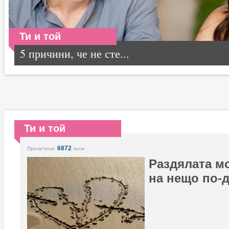
Ти и той
5 причини, че не сте...
Ти и той
6872
Прочетена:
пъти
Раздялата мо
на нещо по-