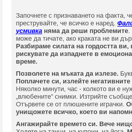
Започнете с признаването на факта, 
преструвайте, че всичко е наред.
Фал
усмивка
няма да реши проблемите
.
може да тичате, ако краката не ви дъ
Разбираме силата на гордостта ви, 
рискувате да изпаднете в емоцион
време.
Позволете на мъката да излезе.
Бук
Поплачете си, излейте негативните
Няколко минути, час - колкото ви е ну
„влюбените” снимки. Изтрийте съобще
Отървете се от плюшените играчки.
О
унищожете всичко, което ви напомня
Ангажирайте времето си. Вече нищо
Ходете на танци, на купони, на йога.
М