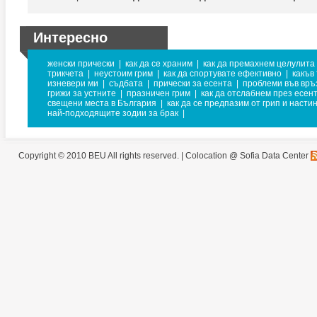
Интересно
женски прически
|
как да се храним
|
как да премахнем целулита
трикчета
|
неустоим грим
|
как да спортувате ефективно
|
какъв
изневери ми
|
съдбата
|
прически за есента
|
проблеми във връ
грижи за устните
|
празничен грим
|
как да отслабнем през есен
свещени места в България
|
как да се предпазим от грип и насти
най-подходящите зодии за брак
|
Copyright © 2010 BEU All rights reserved. |
Colocation @ Sofia Data Center