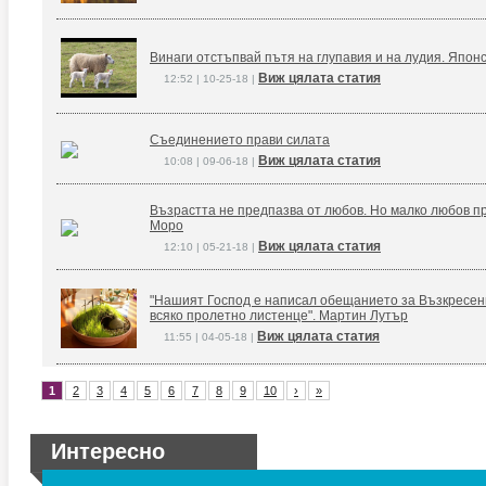
Винаги отстъпвай пътя на глупавия и на лудия. Япон
Виж цялата статия
12:52 | 10-25-18 |
Съединението прави силата
Виж цялата статия
10:08 | 09-06-18 |
Възрастта не предпазва от любов. Но малко любов п
Моро
Виж цялата статия
12:10 | 05-21-18 |
"Нашият Господ е написал обещанието за Възкресение
всяко пролетно листенце". Мартин Лутър
Виж цялата статия
11:55 | 04-05-18 |
1
2
3
4
5
6
7
8
9
10
›
»
Интересно