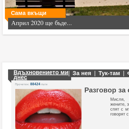
Сама вкъщи
Април 2020 ще бъде...
Вдъхновението ми
|
За нея
|
Тук-там
|
днес
88424
Прочетен:
пъти
Разговор за 
Мисля,
жените, з
спят с м
говорят с