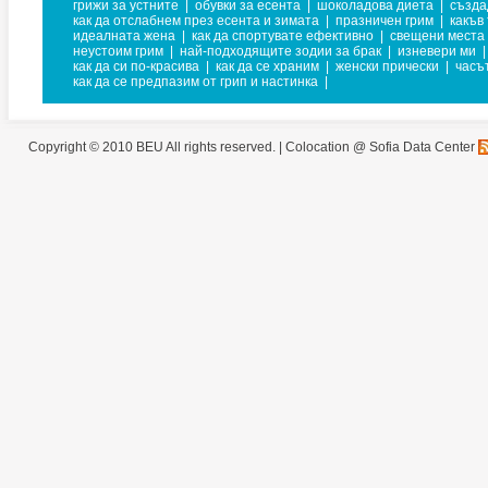
грижи за устните
|
обувки за есента
|
шоколадова диета
|
създа
как да отслабнем през есента и зимата
|
празничен грим
|
какъв
идеалната жена
|
как да спортувате ефективно
|
свещени места 
неустоим грим
|
най-подходящите зодии за брак
|
изневери ми
|
как да си по-красива
|
как да се храним
|
женски прически
|
часъ
как да се предпазим от грип и настинка
|
Copyright © 2010 BEU All rights reserved. |
Colocation @ Sofia Data Center