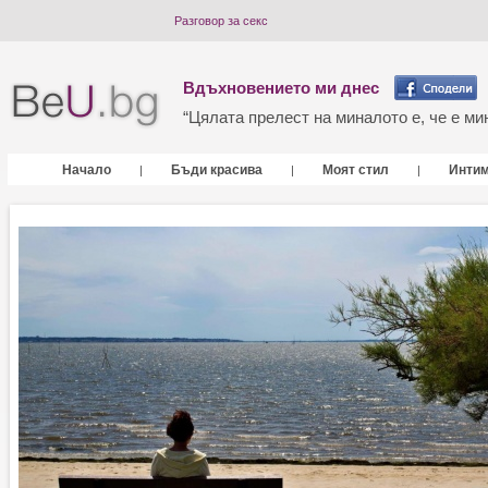
Разговор за секс
Вдъхновението ми днес
“Цялата прелест на миналото е, че е мин
Начало
Бъди красива
Моят стил
Инти
|
|
|