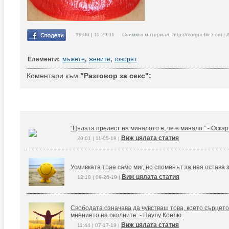
19:00 | 11-29-11 Снимков материал: http://morguefile.com | 
Елементи:
мъжете
,
жените
,
говорят
Коментари към
"Разговор за секс":
“Цялата прелест на миналото е, че е минало.” - Оска
Виж цялата статия
20:01 | 11-05-19 |
Усмивката трае само миг, но споменът за нея остава 
Виж цялата статия
12:18 | 09-26-19 |
Свободата означава да чувстваш това, което сърцето
мнението на околните. - Паулу Коелю
Виж цялата статия
11:44 | 07-17-19 |