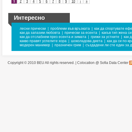
1
2
3
4
5
6
7
8
9
10
›
»
Интересно
лесни прически
|
проблеми във връзката
|
как да спортувате еф
как да запазим любовта
|
прически за есента
|
какъв тип жена си
как да отслабнем през есента и зимата
|
грижи за устните
|
как 
какво правят успелите хора
|
шоколадова диета
|
как да си по-к
модерен маникюр
|
празничен грим
|
създадени ли сте един за д
Copyright © 2010 BEU All rights reserved. |
Colocation @ Sofia Data Center