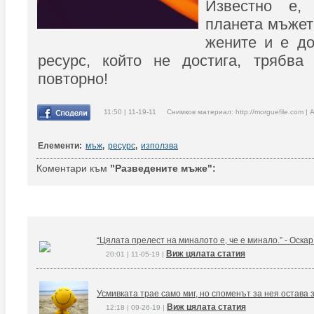
Известно е,
планета мъжет
жените и е до
ресурс, който не достига, трябва
повторно!
11:50 | 11-19-11 Снимков материал: http://morguefile.com | 
Елементи:
мъж
,
ресурс
,
използва
Коментари към
"Разведените мъже":
“Цялата прелест на миналото е, че е минало.” - Оска
Виж цялата статия
20:01 | 11-05-19 |
Усмивката трае само миг, но споменът за нея остава 
Виж цялата статия
12:18 | 09-26-19 |