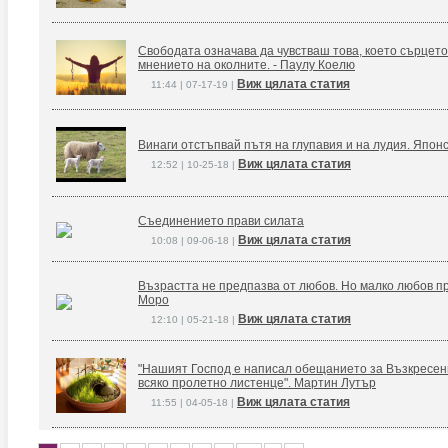
Свободата означава да чувстваш това, което сърцето
мнението на околните. - Паулу Коелю
Виж цялата статия
11:44 | 07-17-19 |
Винаги отстъпвай пътя на глупавия и на лудия. Япон
Виж цялата статия
12:52 | 10-25-18 |
Съединението прави силата
Виж цялата статия
10:08 | 09-06-18 |
Възрастта не предпазва от любов. Но малко любов п
Моро
Виж цялата статия
12:10 | 05-21-18 |
"Нашият Господ е написал обещанието за Възкресение
всяко пролетно листенце". Мартин Лутър
Виж цялата статия
11:55 | 04-05-18 |