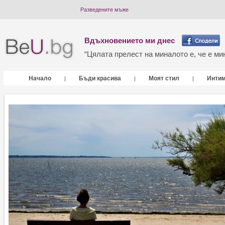
Разведените мъже
Вдъхновението ми днес
“Цялата прелест на миналото е, че е мин
Начало
Бъди красива
Моят стил
Инти
|
|
|