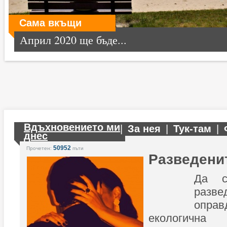
Сама вкъщи
Април 2020 ще бъде...
Вдъхновението ми
|
За нея
|
Тук-там
|
днес
50952
Прочетен:
пъти
Разведени
Да с
раз
опр
екологична 