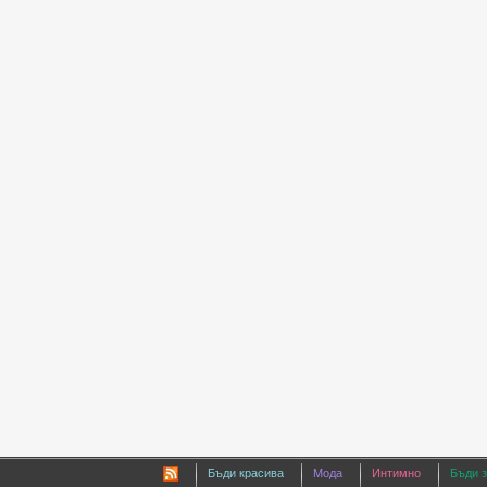
Бъди красива
Мода
Интимно
Бъди 