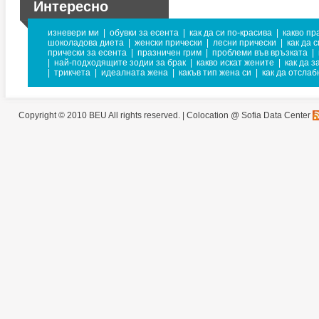
Интересно
изневери ми
|
обувки за есента
|
как да си по-красива
|
какво пр
шоколадова диета
|
женски прически
|
лесни прически
|
как да 
прически за есента
|
празничен грим
|
проблеми във връзката
|
|
най-подходящите зодии за брак
|
какво искат жените
|
как да 
|
трикчета
|
идеалната жена
|
какъв тип жена си
|
как да отслаб
Copyright © 2010 BEU All rights reserved. |
Colocation @ Sofia Data Center