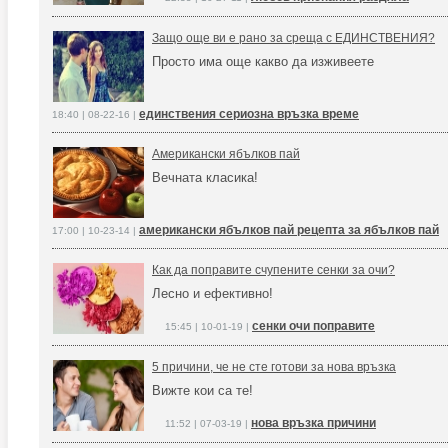
Защо още ви е рано за среща с ЕДИНСТВЕНИЯ?
Просто има още какво да изживеете
единствения сериозна връзка време
18:40 | 08-22-16 |
Американски ябълков пай
Вечната класика!
американски ябълков пай рецепта за ябълков пай
17:00 | 10-23-14 |
Как да поправите счупените сенки за очи?
Лесно и ефективно!
сенки очи поправите
15:45 | 10-01-19 |
5 причини, че не сте готови за нова връзка
Вижте кои са те!
нова връзка причини
11:52 | 07-03-19 |