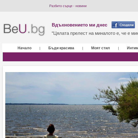
Разбито сърце - новини
Вдъхновението ми днес
“Цялата прелест на миналото е, че е мин
Начало
Бъди красива
Моят стил
Инти
|
|
|