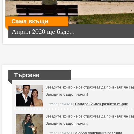
Сама вкъщи
Април 2020 ще бъде...
Търсене
Звездите, които не се страхуват да признаят, че съ
Звездите също плачат!
Сандра Бълок разбито сърце
22:30 | 10-29-11 |
Звездите, които не се страхуват да признаят, че съ
Звездите също плачат.
любов приснания раздяла
22:35 | 10-27-11 |