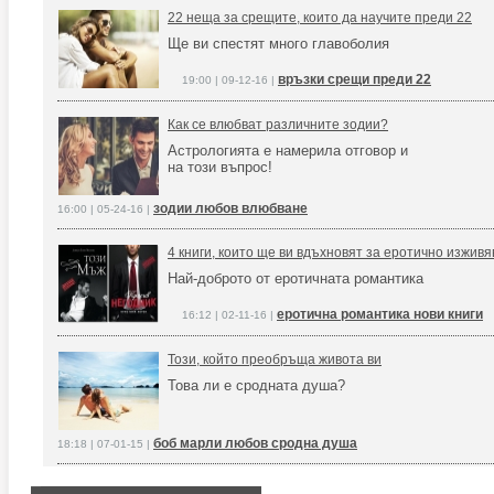
22 неща за срещите, които да научите преди 22
Ще ви спестят много главоболия
връзки срещи преди 22
19:00 | 09-12-16 |
Как се влюбват различните зодии?
Астрологията е намерила отговор и
на този въпрос!
зодии любов влюбване
16:00 | 05-24-16 |
4 книги, които ще ви вдъхновят за еротично изжив
Най-доброто от еротичната романтика
еротична романтика нови книги
16:12 | 02-11-16 |
Този, който преобръща живота ви
Това ли е сродната душа?
боб марли любов сродна душа
18:18 | 07-01-15 |