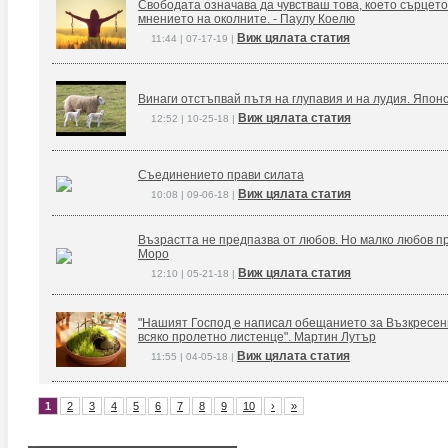
Свободата означава да чувстваш това, което сърцето
мнението на околните. - Паулу Коелю
Виж цялата статия
11:44 | 07-17-19 |
Винаги отстъпвай пътя на глупавия и на лудия. Япон
Виж цялата статия
12:52 | 10-25-18 |
Съединението прави силата
Виж цялата статия
10:08 | 09-06-18 |
Възрастта не предпазва от любов. Но малко любов п
Моро
Виж цялата статия
12:10 | 05-21-18 |
"Нашият Господ е написал обещанието за Възкресение
всяко пролетно листенце". Мартин Лутър
Виж цялата статия
11:55 | 04-05-18 |
1
2
3
4
5
6
7
8
9
10
›
»