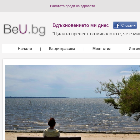
Работата вреди на здравето
Вдъхновението ми днес
“Цялата прелест на миналото е, че е мин
Начало
Бъди красива
Моят стил
Инти
|
|
|