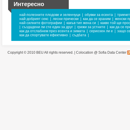
Интересно
най-полезните плодове и зеленчуци
|
обувки за есента
|
трикче
най-добрият секс
|
лесни прически
|
как да се храним
|
женски п
най-силните фотографии
|
какъв тип жена си
|
какво той ще про
|
създадени ли сте един за друг
|
грижи за устните
|
как да се п
как да отслабнем през есента и зимата
|
сериозен ли е
|
защо с
как да спортувате ефективно
|
съдбата
|
Copyright © 2010 BEU All rights reserved. |
Colocation @ Sofia Data Center