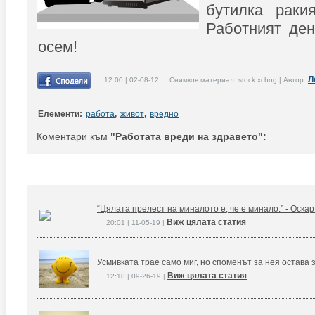
бутилка раки
Работният ден
осем!
Л
12:00 | 02-08-12 Снимков материал: stock.xchng | Автор:
Елементи:
работа
,
живот
,
вредно
Коментари към
"Работата вреди на здравето":
“Цялата прелест на миналото е, че е минало.” - Оска
Виж цялата статия
20:01 | 11-05-19 |
Усмивката трае само миг, но споменът за нея остава 
Виж цялата статия
12:18 | 09-26-19 |