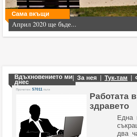
Сама вкъщи
Април 2020 ще бъде...
Вдъхновението ми
|
За нея
|
Тук-там
|
днес
57011
Прочетен:
пъти
Работата в
здравето
Една 
съкра
два ч