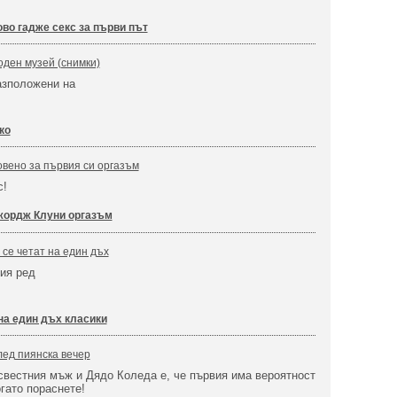
ово гадже секс за първи път
ден музей (снимки)
азположени на
ко
вено за първия си оргазъм
с!
ордж Клуни оргазъм
о се четат на един дъх
вия ред
 на един дъх класики
ед пиянска вечер
вестния мъж и Дядо Коледа е, че първия има вероятност
огато пораснете!