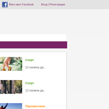
Влез през Facebook
Вход
|
Регистрация
Спорт
12 начина да...
Спорт
12 начина да...
Препоръчано