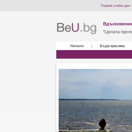
Първия учебен ден -
Вдъхновение
“Цялата прелес
Начало
Бъди красива
|