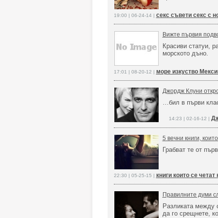
секс съвети секс с н
19:00 | 06-24-14 |
Вижте първия подво
Красиви статуи, р
морското дъно.
море изкуство Мекси
17:01 | 08-20-12 |
Джордж Клуни откро
…бил в първи кла
Дж
14:23 | 02-16-12 |
5 вечни книги, коит
Грабват те от пър
книги които се четат
22:30 | 05-25-15 |
Правилните думи сл
Разликата между с
да го срещнете, к