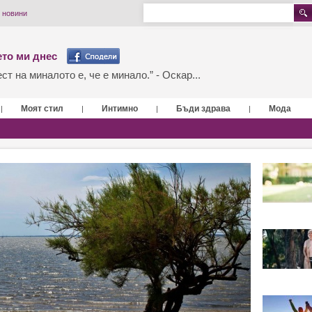
 новини
то ми днес
т на миналото е, че е минало.” - Оскар...
Моят стил
Интимно
Бъди здрава
Мода
|
|
|
|