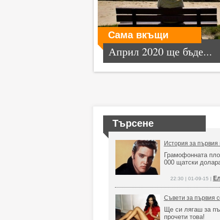
Сама вкъщи
Април 2020 ще бъде...
Търсене
История за първия 
Грамофонната плоч
000 щатски долар
Ел
22:30 | 01-09-15 |
Съвети за първия с
Ще си лягаш за пъ
прочети това!