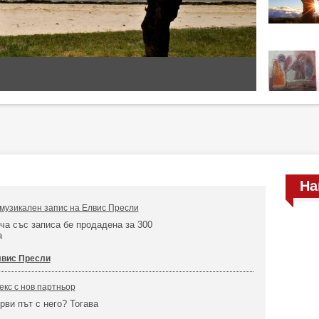
На
музикален запис на Елвис Пресли
а със записа бе продадена за 300
а
вис Пресли
екс с нов партньор
рви път с него? Тогава