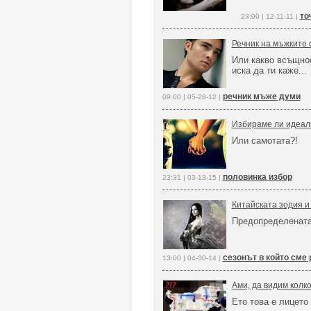
то
23:00 | 12-11-11 |
Речник на мъжките
Или какво всъщно
иска да ти кажe...
речник мъже думи
09:00 | 05-28-12 |
Избираме ли идеал
Или самотата?!
половинка избор
23:31 | 03-13-15 |
Китайската зодия и
Предопределената 
сезонът в който сме 
13:00 | 04-30-14 |
Ами, да видим колк
Ето това е лицето