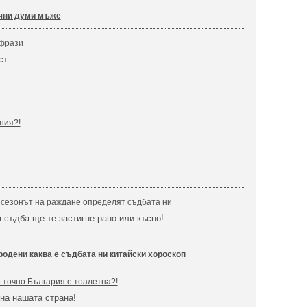
чни думи мъже
 фрази
ст
ния?!
 сезонът на раждане определят съдбата ни
съдба ще те застигне рано или късно!
родени каква е съдбата ни китайски хороскоп
о точно България е тоалетна?!
 на нашата страна!