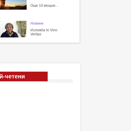
Още 10 мощни...
Новини
Изложба In Vino
Veritas
й-четени