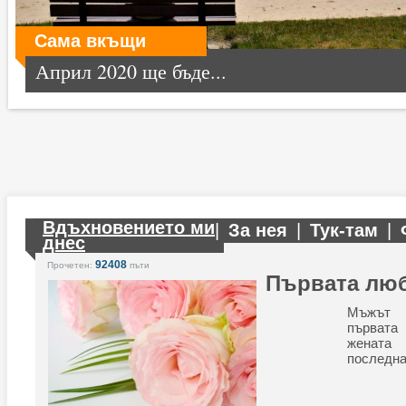
Сама вкъщи
Април 2020 ще бъде...
Вдъхновението ми
|
За нея
|
Тук-там
|
днес
92408
Прочетен:
пъти
Първата лю
Мъжът 
първат
жената
последна