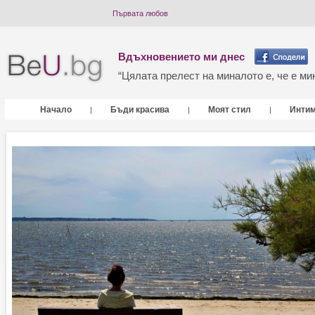
Първата любов
Вдъхновението ми днес
“Цялата прелест на миналото е, че е мин
Начало
Бъди красива
Моят стил
Инти
|
|
|