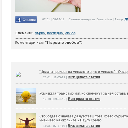
Д
07:51 | 08-14-11 Снимков материал: Dreamstime | Автор:
Елементи:
първа
,
последна
,
любов
Коментари към
"Първата любов":
“Цялата прелест на миналото е, че е минало.” - Оска
Виж цялата статия
20:01 | 11-05-19 |
Усмивката трае само миг, но споменът за нея остава 
Виж цялата статия
12:18 | 09-26-19 |
Свободата означава да чувстваш това, което сърцето
мнението на околните. - Паулу Коелю
Виж цялата статия
11:44 | 07-17-19 |