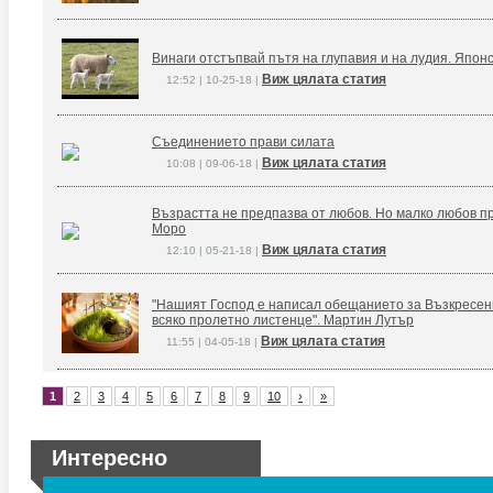
Винаги отстъпвай пътя на глупавия и на лудия. Япон
Виж цялата статия
12:52 | 10-25-18 |
Съединението прави силата
Виж цялата статия
10:08 | 09-06-18 |
Възрастта не предпазва от любов. Но малко любов п
Моро
Виж цялата статия
12:10 | 05-21-18 |
"Нашият Господ е написал обещанието за Възкресение
всяко пролетно листенце". Мартин Лутър
Виж цялата статия
11:55 | 04-05-18 |
1
2
3
4
5
6
7
8
9
10
›
»
Интересно