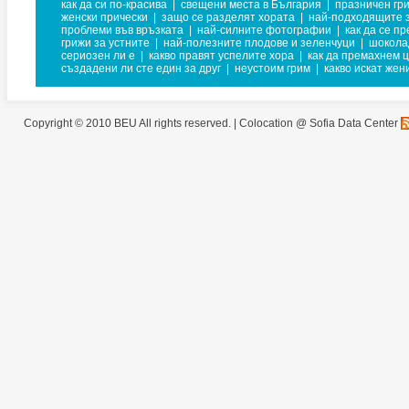
как да си по-красива
|
свещени места в България
|
празничен гр
женски прически
|
защо се разделят хората
|
най-подходящите з
проблеми във връзката
|
най-силните фотографии
|
как да се п
грижи за устните
|
най-полезните плодове и зеленчуци
|
шокола
сериозен ли е
|
какво правят успелите хора
|
как да премахнем 
създадени ли сте един за друг
|
неустоим грим
|
какво искат жен
Copyright © 2010 BEU All rights reserved. |
Colocation @ Sofia Data Center