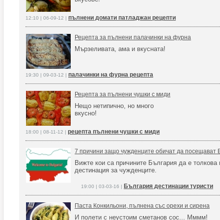
пълнени домати патладжан рецепти
12:10 | 06-09-12 |
Рецепта за пълнени палачинки на фурна
Мързеливата, ама и вкусната!
палачинки на фурна рецепта
19:30 | 09-03-12 |
Рецепта за пълнени чушки с миди
Нещо нетипично, но много
вкусно!
рецепта пълнени чушки с миди
18:00 | 08-11-12 |
7 причини защо чужденците обичат да посещават 
Вижте кои са причините България да е толкова
дестинация за чужденците.
България дестинации туристи
19:00 | 03-03-16 |
Паста Конкильони, пълнена със орехи и сирена
И полети с неустоим сметанов сос... Мммм!