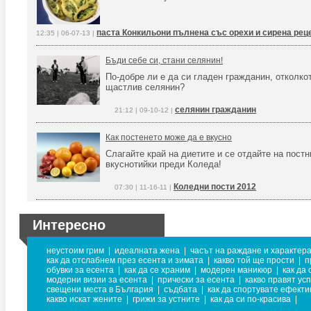
паста Конкильони пълнена със орехи и сирена реце
12:35 | 06-07-13 |
Бъди себе си, стани селянин!
По-добре ли е да си гладен гражданин, отколко
щастлив селянин?
селянин гражданин
21:12 | 09-10-12 |
Как постенето може да е вкусно
Слагайте край на диетите и се отдайте на постн
вкуснотийки преди Коледа!
Коледни пости 2012
07:30 | 11-16-11 |
Интересно
неустоим грим
|
идеалната жена
|
часът на раждане и характер
как да отслабнем през есента и зимата
|
какво той ще прости
|
п
обувки за есента
|
как да се храним
|
модерен маникюр
|
как да
модерни визии за есента
|
прически за есента
|
какво правят ус
свещени места в България
|
съдбата
|
как да спортувате ефекти
какво искат жените
|
грижи за устните
|
как да си по-красива
|