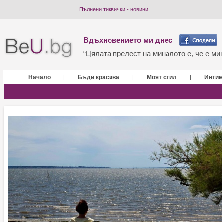
Пълнени тиквички - новини
Вдъхновението ми днес
“Цялата прелест на миналото е, че е мин
Начало
Бъди красива
Моят стил
Инти
|
|
|