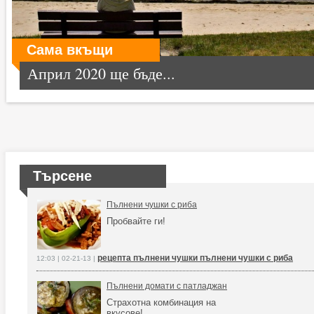
Сама вкъщи
Април 2020 ще бъде...
Търсене
Пълнени чушки с риба
Пробвайте ги!
рецепта пълнени чушки пълнени чушки с риба
12:03 | 02-21-13 |
Пълнени домати с патладжан
Страхотна комбинация на
вкусове!