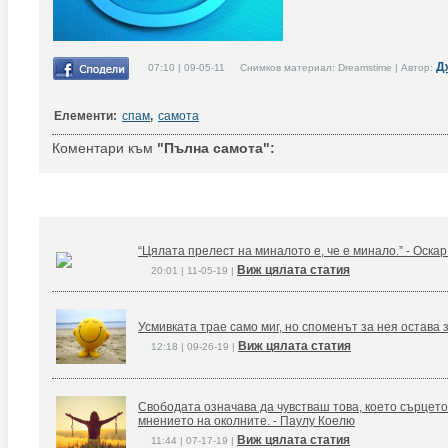
Д
07:10 | 09-05-11 Снимков материал: Dreamstime | Автор:
Елементи:
спам
,
самота
Коментари към
"Пълна самота":
“Цялата прелест на миналото е, че е минало.” - Оска
Виж цялата статия
20:01 | 11-05-19 |
Усмивката трае само миг, но споменът за нея остава 
Виж цялата статия
12:18 | 09-26-19 |
Свободата означава да чувстваш това, което сърцето
мнението на околните. - Паулу Коелю
Виж цялата статия
11:44 | 07-17-19 |