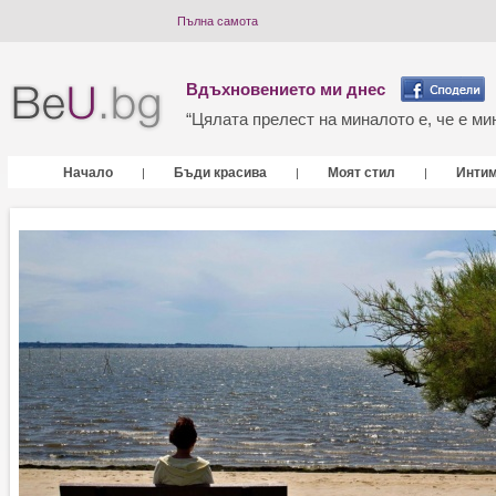
Пълна самота
Вдъхновението ми днес
“Цялата прелест на миналото е, че е мин
Начало
Бъди красива
Моят стил
Инти
|
|
|