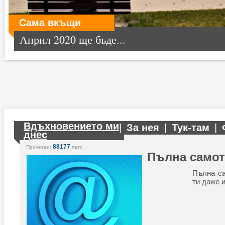
Сама вкъщи
Април 2020 ще бъде...
Вдъхновението ми
|
За нея
|
Тук-там
|
днес
88177
Прочетен:
пъти
Пълна самот
Пълна са
ти даже и