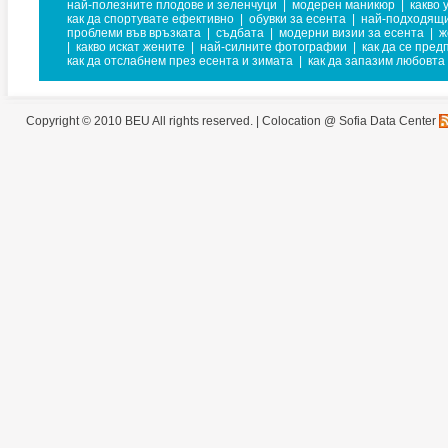
най-полезните плодове и зеленчуци
|
модерен маникюр
|
какво 
как да спортувате ефективно
|
обувки за есента
|
най-подходящи
проблеми във връзката
|
съдбата
|
модерни визии за есента
|
ж
|
какво искат жените
|
най-силните фотографии
|
как да се пред
как да отслабнем през есента и зимата
|
как да запазим любовта
Copyright © 2010 BEU All rights reserved. |
Colocation @ Sofia Data Center