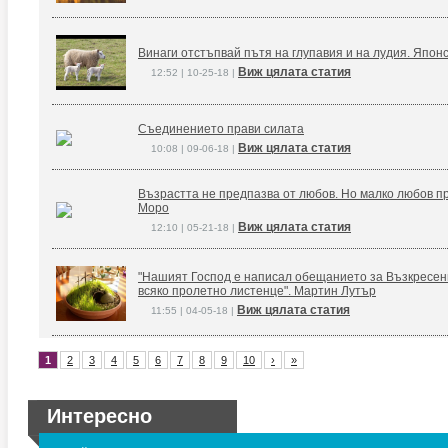
Винаги отстъпвай пътя на глупавия и на лудия. Япон
Виж цялата статия
12:52 | 10-25-18 |
Съединението прави силата
Виж цялата статия
10:08 | 09-06-18 |
Възрастта не предпазва от любов. Но малко любов п
Моро
Виж цялата статия
12:10 | 05-21-18 |
"Нашият Господ е написал обещанието за Възкресение
всяко пролетно листенце". Мартин Лутър
Виж цялата статия
11:55 | 04-05-18 |
1
2
3
4
5
6
7
8
9
10
›
»
Интересно