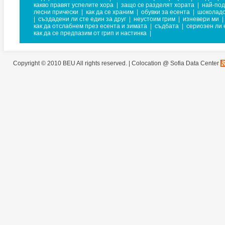
какво правят успелите хора
|
защо се разделят хората
|
най-под
лесни прически
|
как да се храним
|
обувки за есента
|
шоколадо
|
създадени ли сте един за друг
|
неустоим грим
|
изневери ми
|
как да отслабнем през есента и зимата
|
съдбата
|
сериозен ли 
как да се предпазим от грип и настинка
|
Copyright © 2010 BEU All rights reserved. |
Colocation @ Sofia Data Center