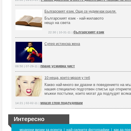
Българският език. Още се чудим как оцеля.
Българският език - най-жилавото
нещо на света
българският език
22:30 | 10-31-11 |
Супер истинска жена
пране усмивка чист
08:50 | 07-29-11 |
10 неща, които мразя у теб
Какво най-много ви дразни в поведението на мъ
нашия специално подготвен списък ще откриете
мъжки постъпки, които могат да подлудят всяка
мразя спор подлудявам
14:21 | 02-02-11 |
Интересно
модерни визии за есента
|
най-силните фотографии
|
как да пр