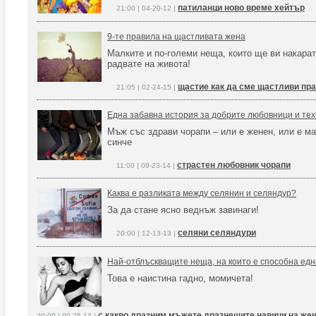
патиланци ново време хейтър
21:00 | 04-20-12 |
9-те правила на щастливата жена
Малките и по-големи неща, които ще ви накарат
радвате на живота!
щастие как да сме щастливи пр
21:05 | 02-24-15 |
Една забавна история за добрите любовници и те
Мъж със здрави чорапи – или е женен, или е м
синче
страстен любовник чорапи
11:00 | 09-23-14 |
Каква е разликата между селянин и селяндур?
За да стане ясно веднъж завинаги!
селяни селяндури
20:00 | 12-13-13 |
Най-отблъскващите неща, на които е способна ед
Това е наистина гадно, момичета!
с какво дразним мъжете дразнещите навици на же
20:00 | 09-25-13 |