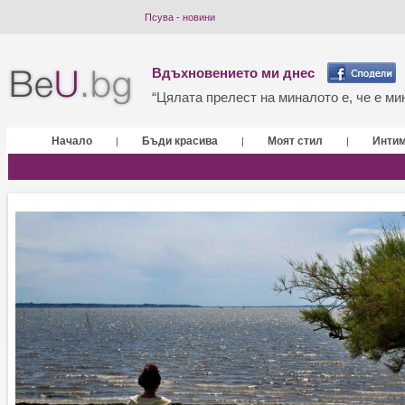
Псува - новини
Вдъхновението ми днес
“Цялата прелест на миналото е, че е мин
Начало
Бъди красива
Моят стил
Инти
|
|
|