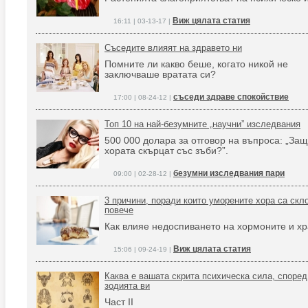
Виж цялата статия
16:11 | 03-13-17 |
Съседите влияят на здравето ни
Помните ли какво беше, когато никой не
заключваше вратата си?
съседи здраве спокойствие
17:00 | 08-24-12 |
Топ 10 на най-безумните „научни” изследвания
500 000 долара за отговор на въпроса: „За
хората скърцат със зъби?”.
безумни изследвания пари
09:00 | 02-28-12 |
3 причини, поради които уморените хора са скл
повече
Как влияе недоспиването на хормоните и х
Виж цялата статия
15:06 | 09-24-19 |
Каква е вашата скрита психическа сила, според
зодията ви
Част ІІ