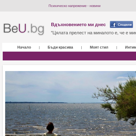
Психическо напрежение - новини
Вдъхновението ми днес
“Цялата прелест на миналото е, че е мин
Начало
Бъди красива
Моят стил
Инти
|
|
|