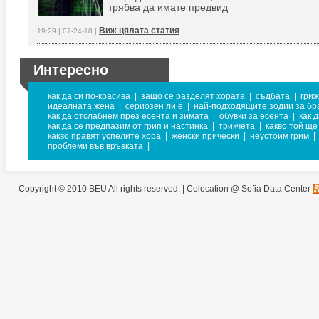
трябва да имате предвид
Виж цялата статия
19:29 | 07-24-18 |
Интересно
как да си по-красива
|
защо се разделят хората
|
съдбата
|
гриж
идеалната жена
|
сериозен ли е
|
най-подходящите зодии за бр
как да отслабнем през есента и зимата
|
обувки за есента
|
как 
как да се предпазим от грип и настинка
|
трикчета
|
какво той ще
какво правят успелите хора
|
женски прически
|
неустоим грим
|
проблеми във връзката
|
Copyright © 2010 BEU All rights reserved. |
Colocation @ Sofia Data Center