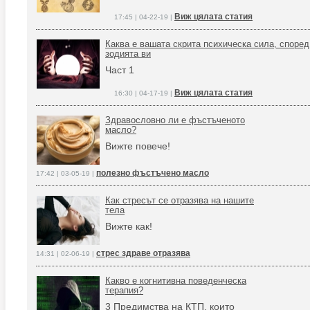
Виж цялата статия
17:45 | 04-22-19 |
Каква е вашата скрита психическа сила, според
зодията ви
Част 1
Виж цялата статия
16:30 | 04-17-19 |
Здравословно ли е фъстъченото
масло?
Вижте повече!
полезно фъстъчено масло
17:42 | 03-05-19 |
Как стресът се отразява на нашите
тела
Вижте как!
стрес здраве отразява
14:31 | 02-06-19 |
Какво е когнитивна поведенческа
терапия?
3 Предимства на КТП, които