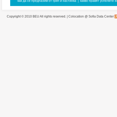
как да се предпазим от грип и настинка
|
какво правят успелите х
Copyright © 2010 BEU All rights reserved. |
Colocation @ Sofia Data Center