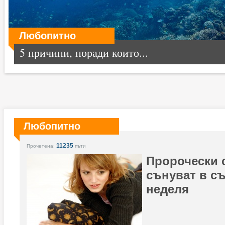
Любопитно
5 причини, поради които...
Любопитно
11235
Прочетена:
пъти
Пророчески 
сънуват в с
неделя