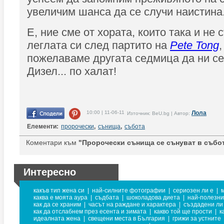
увеличим шанса да се случи наистина
Е, ние сме от хората, които така и не 
леглата си след партито на
Pete Tong
пожелаваме другата седмица да ни с
Дизел... по халат!
10:00 | 11-06-11
Лола
Източник: BeU.bg | Автор:
Елементи:
пророчески
,
сънища
,
събота
Коментари към
"Пророчески сънища се сънуват в събот
Интересно
какъв тип жена си
|
най-силните фотографии
|
сериозен ли е
|
каква е моята аура
|
съдбата
|
шоколадова диета
|
най-полезни
как да се храним
|
часът на раждане и характера
|
създадени ли 
как да отслабнем през есента и зимата
|
какво той ще прости
|
к
идеалната жена
|
свещени места в България
|
грижи за устните