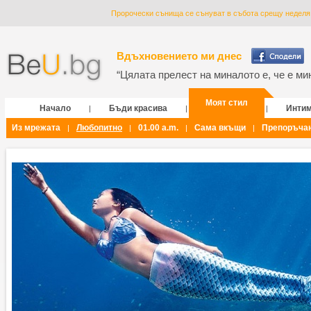
Пророчески сънища се сънуват в събота срещу неделя
Вдъхновението ми днес
“Цялата прелест на миналото е, че е мин
Моят стил
Начало
Бъди красива
Инти
|
|
|
Из мрежата
Любопитно
01.00 a.m.
Сама вкъщи
Препоръча
|
|
|
|