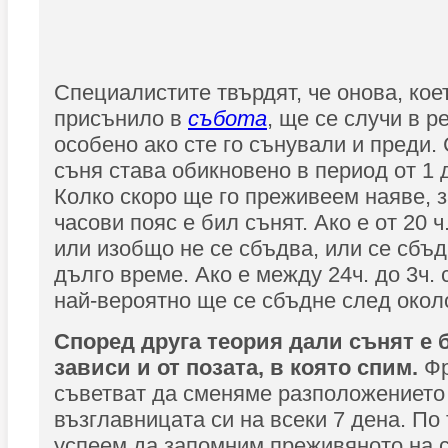
Специалистите твърдят, че онова, коет
присънило в
събота
, ще се случи в р
особено ако сте го сънували и преди.
съня става обикновено в период от 1 
Колко скоро ще го преживеем наяве, з
часови пояс е бил сънят. Ако е от 20 ч.
или изобщо не се сбъдва, или се сбъд
дълго време. Ако е между 24ч. до 3ч.
най-вероятно ще се сбъдне след окол
Според друга теория дали сънят е 
зависи и от позата, в която спим.
Фр
съветват да сменяме разположението
възглавницата си на всеки 7 дена. По
успеем да запомним преживяното на 