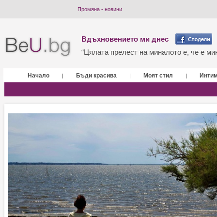
Промяна - новини
Вдъхновението ми днес
“Цялата прелест на миналото е, че е мин
Начало
Бъди красива
Моят стил
Инти
|
|
|