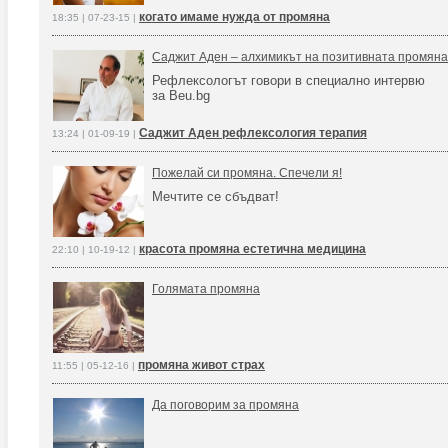
когато имаме нужда от промяна
18:35 | 07-23-15 |
Саджит Аден – алхимикът на позитивната промяна
Рефлексологът говори в специално интервю
за Beu.bg
Саджит Аден рефлексология терапия
13:24 | 01-09-19 |
Пожелай си промяна. Спечели я!
Мечтите се сбъдват!
красота промяна естетична медицина
22:10 | 10-19-12 |
Голямата промяна
промяна живот страх
11:55 | 05-12-16 |
Да поговорим за промяна