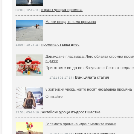
страст упорит промяна
06:00 | 12-19-11 |
Малки неща, голяма промяна
промяна стъпка днес
13:05 | 10-24-11 |
Довиждане пластмаса: Лего обявява огромна пром
играчки
Пригответе се да се сбогувате с Лего от недал
Виж цялата статия
17:11 | 01-17-17 |
8 житейски урока, които носят незабавна промяна
Опитайте
житейски уроци мъдрост щастие
13:56 | 05-24-16 |
Голямата промяна идва с малките крачки
мечти крачки промяна
11:30 | 03-28-15 |