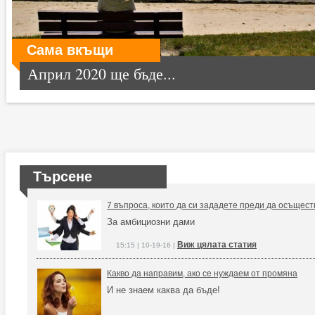
Сама вкъщи
Април 2020 ще бъде...
Търсене
7 въпроса, които да си зададете преди да осъщес
За амбициозни дами
Виж цялата статия
15:15 | 10-19-16 |
Какво да направим, ако се нуждаем от промяна
И не знаем каква да бъде!