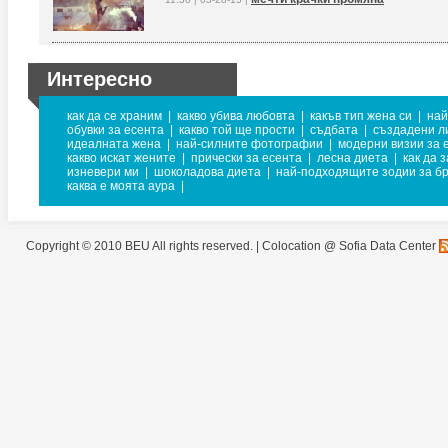
Интересно
как да се храним
|
какво убива любовта
|
какъв тип жена си
|
най
обувки за есента
|
какво той ще прости
|
съдбата
|
създадени ли
идеалната жена
|
най-силните фотографии
|
модерни визии за 
какво искат жените
|
прически за есента
|
лесна диета
|
как да 
изневери ми
|
шоколадова диета
|
най-подходящите зодии за б
каква е моята аура
|
Copyright © 2010 BEU All rights reserved. |
Colocation @ Sofia Data Center