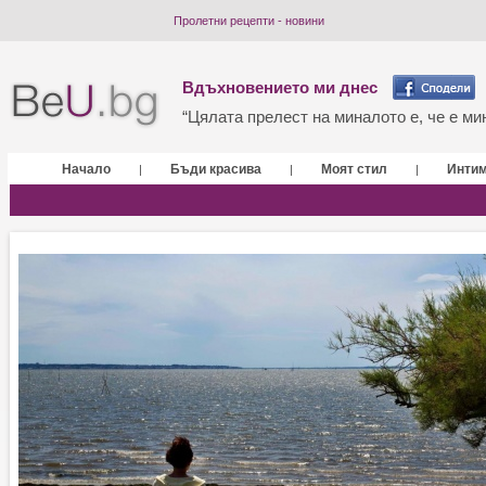
Пролетни рецепти - новини
Вдъхновението ми днес
“Цялата прелест на миналото е, че е мин
Начало
Бъди красива
Моят стил
Инти
|
|
|