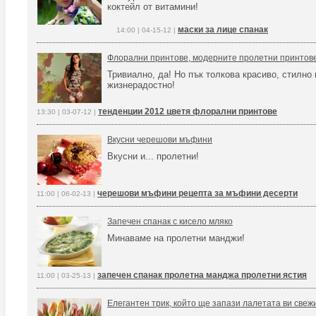
коктейл от витамини!
маски за лице спанак
14:00 | 04-15-12 |
Флорални принтове, модерните пролетни принтов
Тривиално, да! Но пък толкова красиво, стилно 
жизнерадостно!
тенденции 2012 цветя флорални принтове
13:30 | 03-07-12 |
Вкусни черешови мъфини
Вкусни и... пролетни!
черешови мъфини рецепта за мъфини десерти
11:00 | 06-02-13 |
Запечен спанак с кисело мляко
Минаваме на пролетни манджи!
запечен спанак пролетна манджа пролетни ястия
11:00 | 03-25-13 |
Елегантен трик, който ще запази лалетата ви свеж