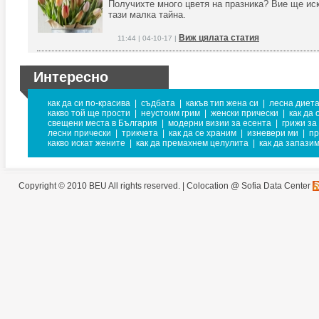
Получихте много цветя на празника? Вие ще иск
тази малка тайна.
Виж цялата статия
11:44 | 04-10-17 |
Интересно
как да си по-красива
|
съдбата
|
какъв тип жена си
|
лесна диет
какво той ще прости
|
неустоим грим
|
женски прически
|
как да
свещени места в България
|
модерни визии за есента
|
грижи за
лесни прически
|
трикчета
|
как да се храним
|
изневери ми
|
пр
какво искат жените
|
как да премахнем целулита
|
как да запази
Copyright © 2010 BEU All rights reserved. |
Colocation @ Sofia Data Center