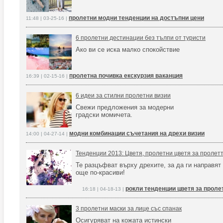
пролетни модни тенденции на достъпни цени
11:48 | 03-25-16 |
6 пролетни дестинации без тълпи от туристи
Ако ви се иска малко спокойствие
пролетна почивка екскурзия ваканция
16:39 | 02-15-16 |
6 идеи за стилни пролетни визии
Свежи предложения за модерни
градски момичета.
модни комбинации съчетания на дрехи визии
14:00 | 04-27-14 |
Тенденции 2013: Цветя, пролетни цветя за пролет
Те разцъфват върху дрехите, за да ги направят
още по-красиви!
рокли тенденции цветя за проле
16:18 | 04-18-13 |
3 пролетни маски за лице със спанак
Осигуряват на кожата истински