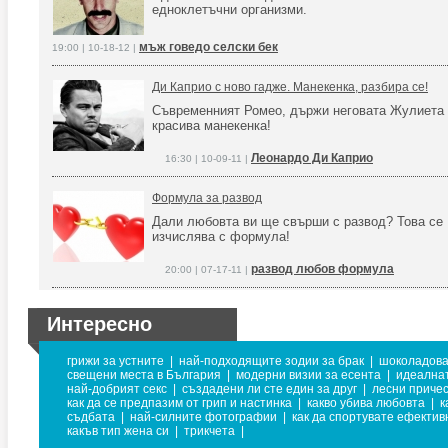
едноклетъчни организми.
мъж говедо селски бек
19:00 | 10-18-12 |
Ди Каприо с ново гадже. Манекенка, разбира се!
Съвременният Ромео, държи неговата Жулиета 
красива манекенка!
Леонардо Ди Каприо
16:30 | 10-09-11 |
Формула за развод
Дали любовта ви ще свърши с развод? Това се
изчислява с формула!
развод любов формула
20:00 | 07-17-11 |
Интересно
грижи за устните
|
най-подходящите зодии за брак
|
шоколадова
свещени места в България
|
модерни визии за есента
|
идеална
най-добрият секс
|
създадени ли сте един за друг
|
лесни приче
как да се предпазим от грип и настинка
|
какво убива любовта
|
к
съдбата
|
най-силните фотографии
|
как да спортувате ефектив
какъв тип жена си
|
трикчета
|