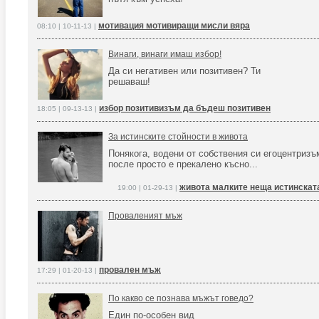
мотивация мотивиращи мисли вяра
08:10 | 10-11-13 |
Винаги, винаги имаш избор!
Да си негативен или позитивен? Ти
решаваш!
избор позитивизъм да бъдеш позитивен
18:05 | 09-13-13 |
За истинските стойности в живота
Понякога, водени от собствения си егоцентризъ
после просто е прекалено късно...
живота малките неща истинскат
19:00 | 01-29-13 |
Проваленият мъж
провален мъж
17:29 | 01-20-13 |
По какво се познава мъжът говедо?
Един по-особен вид