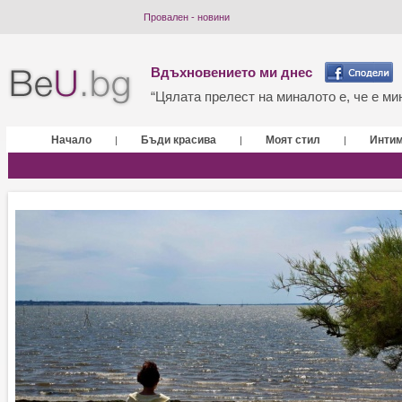
Провален - новини
Вдъхновението ми днес
“Цялата прелест на миналото е, че е мин
Начало
Бъди красива
Моят стил
Инти
|
|
|