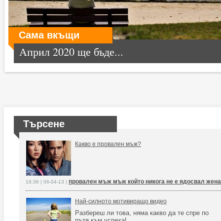
Сама вкъщи
Април 2020 ще бъде...
Търсене
Какво е провален мъж?
провален мъж мъж който никога не е ядосвал жена
18:36 | 06-04-13 |
Най-силното мотивиращо видео
Разбереш ли това, няма какво да те спре по
пътя към успеха!