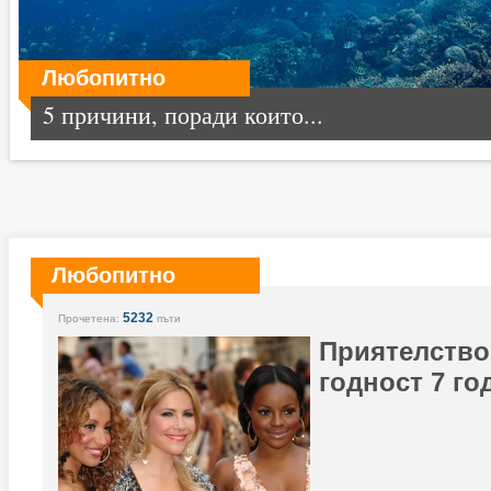
Любопитно
5 причини, поради които...
Любопитно
5232
Прочетена:
пъти
Приятелство 
годност 7 го