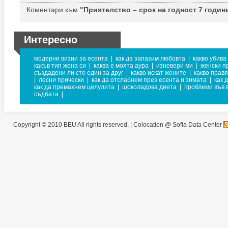
Коментари към
"Приятелство – срок на годност 7 годин
Интересно
модерни визии за есента
|
как да запазим любовта
|
какво убива
какъв тип жена си
|
каква е моята аура
|
изневери ми
|
женски п
създадени ли сте един за друг
|
какво искат жените
|
какво прав
|
лесни прически
|
как да отслабнем през есента и зимата
|
как 
как да премахнем целулита
|
шоколадова диета
|
проблеми във 
съдбата
|
Copyright © 2010 BEU All rights reserved. |
Colocation @ Sofia Data Center