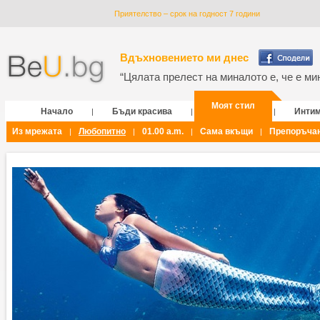
Приятелство – срок на годност 7 години
Вдъхновението ми днес
“Цялата прелест на миналото е, че е мин
Моят стил
Начало
Бъди красива
Инти
|
|
|
Из мрежата
Любопитно
01.00 a.m.
Сама вкъщи
Препоръча
|
|
|
|