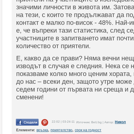
значими личности в живота им. Затов
на тези, с които те продължават да п
контакт е малко по-висок - 48%. Най-
е, че въпреки тази статистика, след с
участниците в запитването имат почт
количество от приятели.
Е, какво да се прави? Няма вечни нещ
изводът в случая е следния. Нека се 
показваме колко много ценим хората, 
до нас – всеки ден, защото утре може
седем години от първата ни среща и 
сменени!
22:02 | 03-24-11
Никол
Източник: BeU.bg | Автор:
Елементи:
връзка
,
приятелство
,
срок на годност