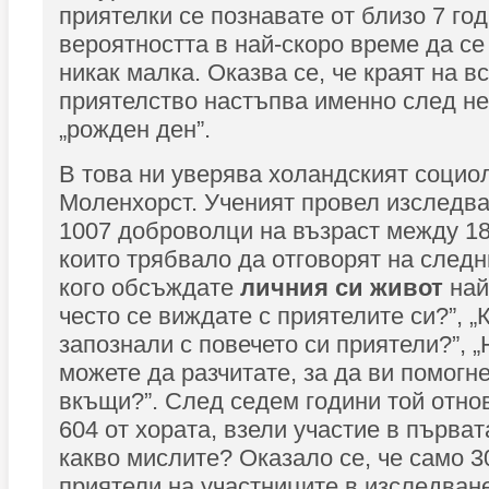
приятелки се познавате от близо 7 год
вероятността в най-скоро време да се
никак малка. Оказва се, че краят на в
приятелство настъпва именно след н
„рожден ден”.
В това ни уверява холандският социо
Моленхорст. Ученият провел изследв
1007 доброволци на възраст между 18 
които трябвало да отговорят на следн
кого обсъждате
личния си живот
най
често се виждате с приятелите си?”, „
запознали с повечето си приятели?”, „
можете да разчитате, за да ви помогн
вкъщи?”. След седем години той отно
604 от хората, взели участие в първат
какво мислите? Оказало се, че само 3
приятели на участниците в изследван