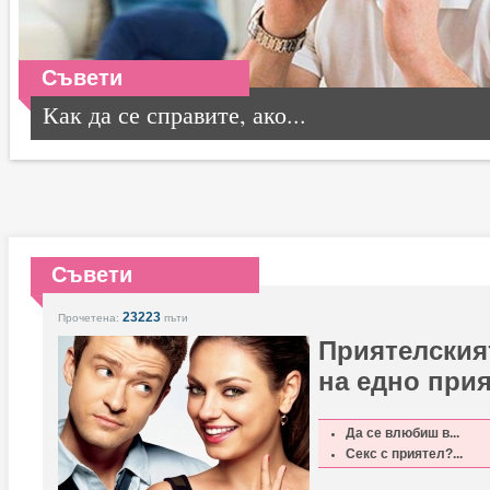
Съвети
Как да се справите, ако...
Съвети
23223
Прочетена:
пъти
Приятелският
на едно при
Да се влюбиш в...
Секс с приятел?...