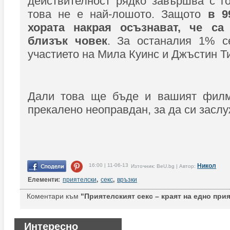
действителност рядко завършва с г
това не е най-лошото. Защото
в 99
хората накрая осъзнават, че са
близък човек
. За останалия 1% 
участието на Мила Куинс и Джъстин Т
Дали това ще бъде и вашият филм
прекалено неоправдан, за да си заслу
16:00 | 11-06-13
Никол
Източник: BeU.bg | Автор:
Елементи:
приятелски
,
секс
,
връзки
Коментари към
"Приятелският секс – краят на едно при
Интересно