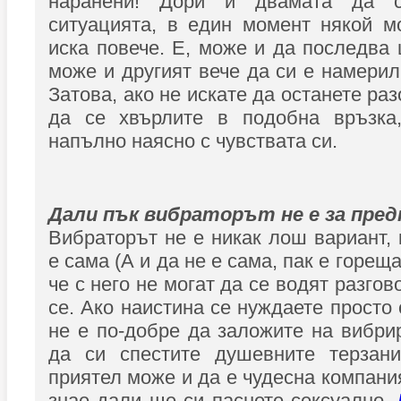
наранени! Дори и двамата да 
ситуацията, в един момент някой м
иска повече. Е, може и да последва 
може и другият вече да си е намерил
Затова, ако не искате да останете ра
да се хвърлите в подобна връзка
напълно наясно с чувствата си.
Дали пък вибраторът не е за пре
Вибраторът не е никак лош вариант, 
е сама (А и да не е сама, пак е горещ
че с него не могат да се водят разгов
се. Ако наистина се нуждаете просто 
не е по-добре да заложите на вибри
да си спестите душевните терзани
приятел може и да е чудесна компания
знае дали ще си паснете сексуално.