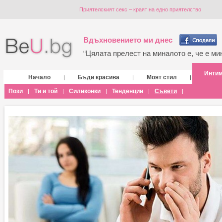
Приятелският секс – краят на едно приятелство
Вдъхновението ми днес
“Цялата прелест на миналото е, че е мин
Инти
Начало
Бъди красива
Моят стил
|
|
|
Пози
Ти и той
Силиконки
Тенденции
Съвети
|
|
|
|
|