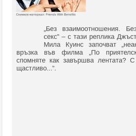
Снимков материал: Friends With Benefits
„Без взаимоотношения. Бе
секс” – с тази реплика Джъс
Мила Куинс започват „неа
връзка във филма „По приятелск
спомняте как завършва лентата? С
щастливо...”.