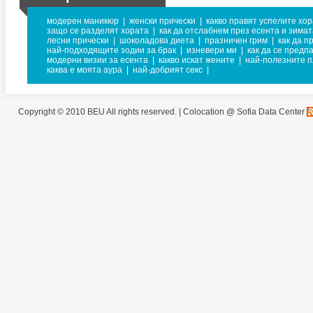
модерен маникюр
|
женски прически
|
какво правят успелите хор
защо се разделят хората
|
как да отслабнем през есента и зимат
лесни прически
|
шоколадова диета
|
празничен грим
|
как да 
най-подходящите зодии за брак
|
изневери ми
|
как да се предп
модерни визии за есента
|
какво искат жените
|
най-полезните п
каква е моята аура
|
най-добрият секс
|
Copyright © 2010 BEU All rights reserved. |
Colocation @ Sofia Data Center