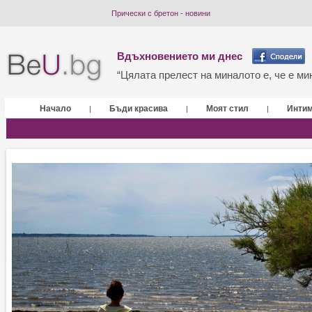
Прически с бретон - новини
Вдъхновението ми днес
“Цялата прелест на миналото е, че е мин
Начало
Бъди красива
Моят стил
Инти
|
|
|