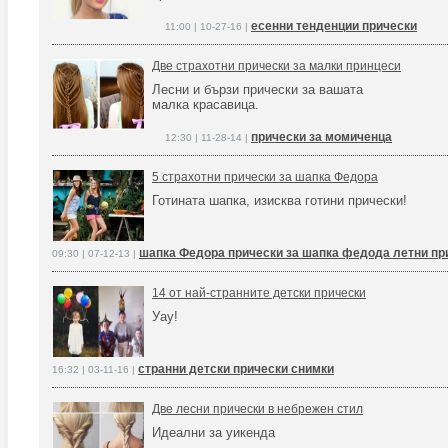
есенни тенденции прически
11:00 | 10-27-16 |
Две страхотни прически за малки принцеси
Лесни и бързи прически за вашата
малка красавица.
прически за момиченца
12:30 | 11-28-14 |
5 страхотни прически за шапка Федора
Готината шапка, изисква готини прически!
шапка Федора прически за шапка федода летни пр
09:30 | 07-12-13 |
14 от най-странните детски прически
Уау!
странни детски прически снимки
16:32 | 03-11-16 |
Две лесни прически в небрежен стил
Идеални за уикенда