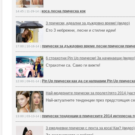
коса лесна прическа кок
14:45 | 11-29-14 |
3 прически, идеални за дъждовно време! (видео)
Ето 3 небрежни, лесни и стилни идеи!
прически за дъждовно време лесни прически приче
17:00 | 10-16-14 |
6 страхотни Pin Up прически! За начинаещи (видео
Страхотни са. Само ги вижте!
Pin Up прически как да си направим Pin Up прическ
12:00 | 09-01-14 |
Най-модерните прически за пролет/лято 2014 (част
Най-актуалните тенденции през предстоящия се
прически тенденции в прическите 2014 интересна 
13:00 | 03-13-14 |
3 ежедневни прически с лента за коса! Как? (видео)