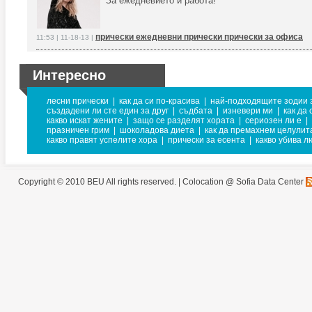
За ежедневието и работа!
прически ежедневни прически прически за офиса
11:53 | 11-18-13 |
Интересно
лесни прически
|
как да си по-красива
|
най-подходящите зодии 
създадени ли сте един за друг
|
съдбата
|
изневери ми
|
как да
какво искат жените
|
защо се разделят хората
|
сериозен ли е
|
празничен грим
|
шоколадова диета
|
как да премахнем целулит
какво правят успелите хора
|
прически за есента
|
какво убива л
Copyright © 2010 BEU All rights reserved. |
Colocation @ Sofia Data Center