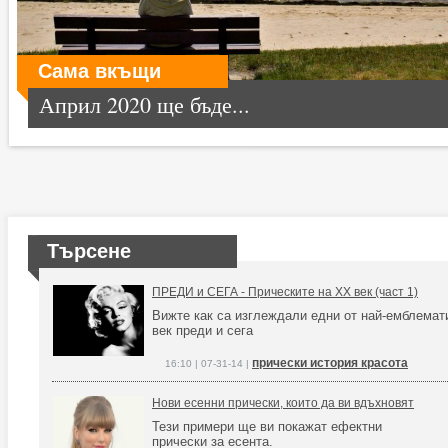
Сама вкъщи
Април 2020 ще бъде...
Търсене
ПРЕДИ и СЕГА - Прическите на XX век (част 1)
Вижте как са изглеждали едни от най-емблемат
век преди и сега
прически история красота
16:10 | 07-31-14 |
Нови есенни прически, които да ви вдъхновят
Тези примери ще ви покажат ефектни
прически за есента.