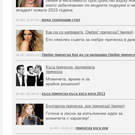
линия и негативното пространство върху но
които забелязахме по модните подиуми и ч
владеят новата 2015 година.
мода тенденции стил
12:30 | 11-07-14 |
Как да си направите „Омбре“ прическа? (видео)
Ето няколко съвета за омбре прическа в до
Омбре прическа Как да си направиш Омбре причес
16:20 | 03-21-13 |
Къса прическа, модерната
прическа
Момичета, време е за
крайни решения!
къса прическа къса коса коси 2013
10:30 | 02-28-13 |
Бунтарска прическа, рок прическа! (видео)
Готина и лесна за изпълнение идея за
момичета с характер!
прическа коса рок
11:00 | 10-22-12 |