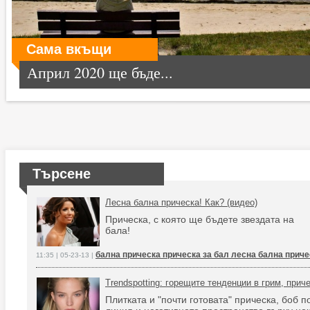
Сама вкъщи
Април 2020 ще бъде...
Търсене
Лесна бална прическа! Как? (видео)
Прическа, с която ще бъдете звездата на
бала!
бална прическа прическа за бал лесна бална приче
11:35 | 05-23-13 |
Trendspotting: горещите тенденции в грим, прич
Плитката и "почти готовата" прическа, боб п