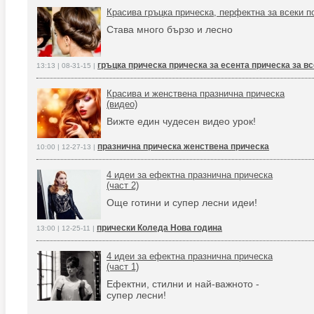
Красива гръцка прическа, перфектна за всеки п
Става много бързо и лесно
гръцка прическа прическа за есента прическа за вс
13:13 | 08-31-15 |
Красива и женствена празнична прическа
(видео)
Вижте един чудесен видео урок!
празнична прическа женствена прическа
10:00 | 12-27-13 |
4 идеи за ефектна празнична прическа
(част 2)
Още готини и супер лесни идеи!
прически Коледа Нова година
13:00 | 12-25-11 |
4 идеи за ефектна празнична прическа
(част 1)
Ефектни, стилни и най-важното -
супер лесни!