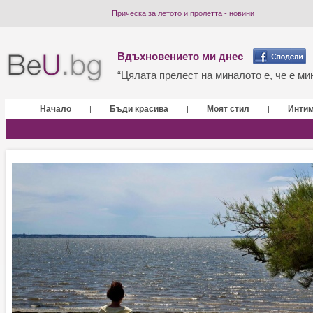
Прическа за летото и пролетта - новини
Вдъхновението ми днес
“Цялата прелест на миналото е, че е мин
Начало
Бъди красива
Моят стил
Инти
|
|
|