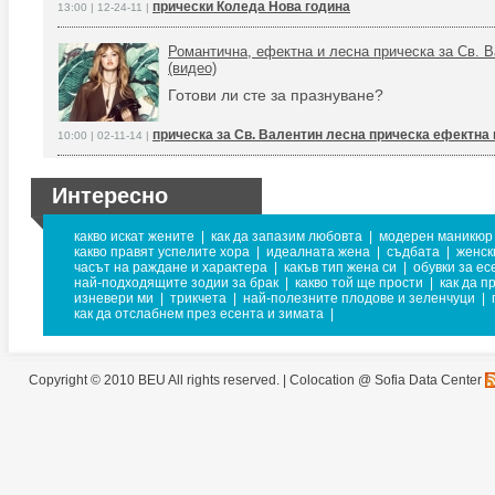
прически Коледа Нова година
13:00 | 12-24-11 |
Романтична, ефектна и лесна прическа за Св. В
(видео)
Готови ли сте за празнуване?
прическа за Св. Валентин лесна прическа ефектна
10:00 | 02-11-14 |
Интересно
какво искат жените
|
как да запазим любовта
|
модерен маникюр
какво правят успелите хора
|
идеалната жена
|
съдбата
|
женск
часът на раждане и характера
|
какъв тип жена си
|
обувки за ес
най-подходящите зодии за брак
|
какво той ще прости
|
как да 
изневери ми
|
трикчета
|
най-полезните плодове и зеленчуци
|
как да отслабнем през есента и зимата
|
Copyright © 2010 BEU All rights reserved. |
Colocation @ Sofia Data Center