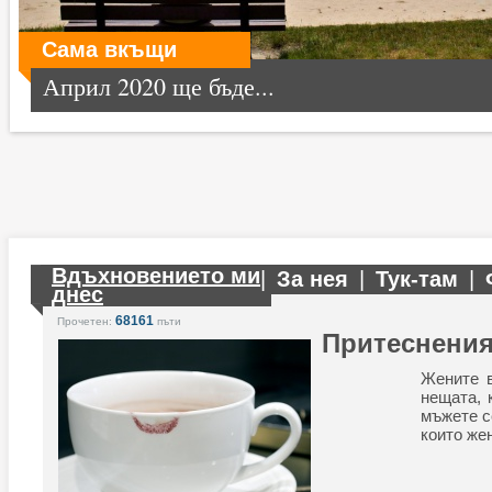
Сама вкъщи
Април 2020 ще бъде...
Вдъхновението ми
|
За нея
|
Тук-там
|
днес
68161
Прочетен:
пъти
Притеснения
Жените в
нещата, 
мъжете с
които же