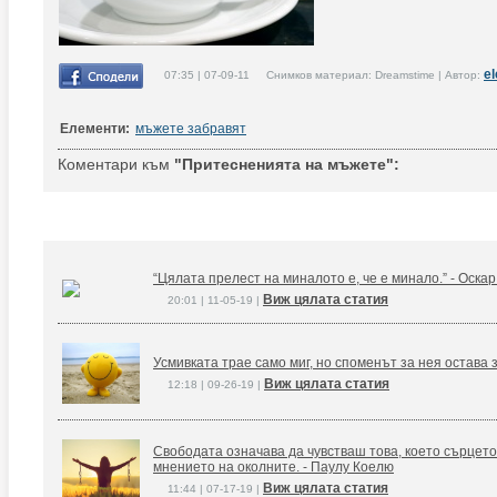
e
07:35 | 07-09-11 Снимков материал: Dreamstime | Автор:
Елементи:
мъжете забравят
Коментари към
"Притесненията на мъжете":
“Цялата прелест на миналото е, че е минало.” - Оска
Виж цялата статия
20:01 | 11-05-19 |
Усмивката трае само миг, но споменът за нея остава 
Виж цялата статия
12:18 | 09-26-19 |
Свободата означава да чувстваш това, което сърцето
мнението на околните. - Паулу Коелю
Виж цялата статия
11:44 | 07-17-19 |