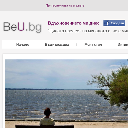
Притесненията на мъжете
Вдъхновението ми днес
“Цялата прелест на миналото е, че е мин
Начало
Бъди красива
Моят стил
Инти
|
|
|