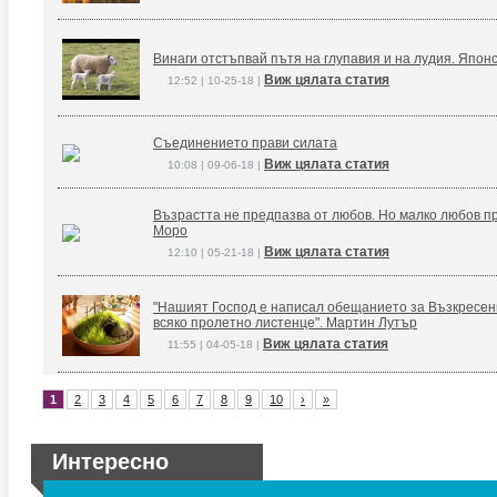
Винаги отстъпвай пътя на глупавия и на лудия. Япон
Виж цялата статия
12:52 | 10-25-18 |
Съединението прави силата
Виж цялата статия
10:08 | 09-06-18 |
Възрастта не предпазва от любов. Но малко любов п
Моро
Виж цялата статия
12:10 | 05-21-18 |
"Нашият Господ е написал обещанието за Възкресение
всяко пролетно листенце". Мартин Лутър
Виж цялата статия
11:55 | 04-05-18 |
1
2
3
4
5
6
7
8
9
10
›
»
Интересно