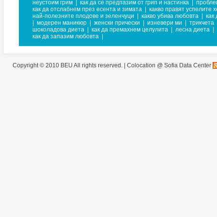
неустоим грим
|
как да се предпазим от грип и настинка
|
пробле
как да отслабнем през есента и зимата
|
какво правят успелите 
най-полезните плодове и зеленчуци
|
какво убива любовта
|
как
|
модерен маникюр
|
женски прически
|
изневери ми
|
трикчета
шоколадова диета
|
как да премахнем целулита
|
лесна диета
|
как да запазим любовта
|
Copyright © 2010 BEU All rights reserved. |
Colocation @ Sofia Data Center