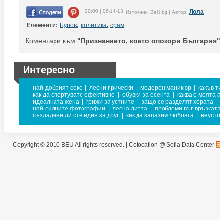
20:00 | 06-14-13
Лола
Източник: BeU.bg | Автор:
Елементи:
Буров
,
политика
,
срам
Коментари към
"Признанието, което опозори България"
Интересно
най-добрият секс
|
лесни прически
|
модерен маникюр
|
какъв т
как да спортувате ефективно
|
обувки за есента
|
каква е моята 
идеалната жена
|
грижи за устните
|
защо се разделят хората
|
най-силните фотографии
|
лесна диета
|
проблеми във връзкат
създадени ли сте един за друг
|
как да запазим любовта
|
неусто
Copyright © 2010 BEU All rights reserved. |
Colocation @ Sofia Data Center