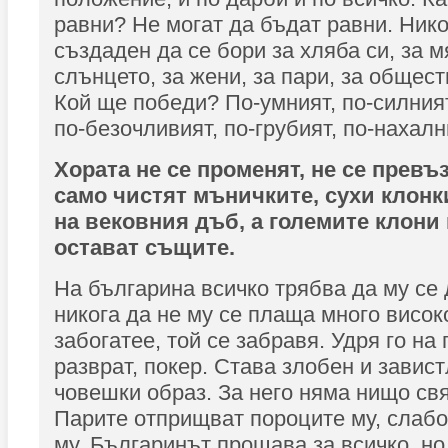
равни? Не могат да бъдат равни. Нико
създаден да се бори за хляба си, за м
слънцето, за жени, за пари, за общес
Кой ще победи? По-умният, по-силният
по-безочливият, по-грубият, по-нахалн
Хората не се променят, не се превъз
само чистят мъничките, сухи клонк
на вековния дъб, а големите клони
остават същите.
На българина всичко трябва да му се
никога да не му се плаща много висок
забогатее, той се забравя. Удря го на 
разврат, покер. Става злобен и завист
човешки образ. За него няма нищо свя
Парите отприщват пороците му, слабо
му. Българинът прощава за всичко, но