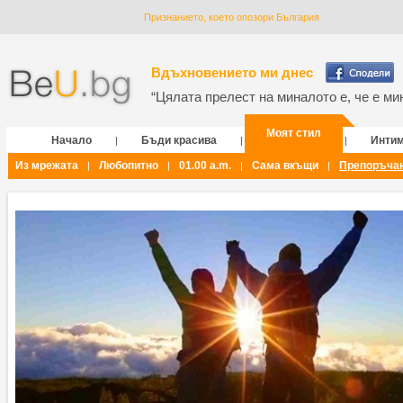
Признанието, което опозори България
Вдъхновението ми днес
“Цялата прелест на миналото е, че е мин
Моят стил
Начало
Бъди красива
Инти
|
|
|
Из мрежата
Любопитно
01.00 a.m.
Сама вкъщи
Препоръча
|
|
|
|