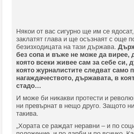
Някои от вас сигурно ще им се ядосат,
заклатят глава и ще осъзнаят с още п
безизходицата на тази държава.
Държ
без сопа и въже не може да вирее, 
която всеки живее сам за себе си, 
която журналистите следват само 
нагаждачеството, държавата, в коят
стадо…
И може би никакви протести и револю
ни превърнат в нещо друго. Защото ни
такива.
„Хората се раждат неравни – и по соц
положение, и по дарби и по всичко. К