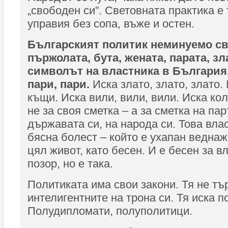
„свободен си”. Световната практика е
управия без сопа, въже и остен.
Българският политик неминуемо св
пържолата, бута, жената, парата, зл
символът на властника в България.
пари, пари.
Иска злато, злато, злато.
къщи. Иска вили, вили, вили. Иска кол
не за своя сметка – а за сметка на пар
държавата си, на народа си. Това вла
бясна болест – който е ухапан веднаж
цял живот, като бесен. И е бесен за в
позор, но е така.
Политиката има свои закони. Тя не тъ
интелигентните на трона си. Тя иска п
Полудипломати, полуполитици.