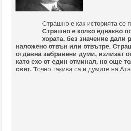
Страшно е как историята се п
Страшно е колко еднакво п
хората, без значение дали 
наложено отвън или отвътре. Страш
отдавна забравени думи, излизат о
като ехо от един отминал, но още т
свят. Т
очно такива са и думите на Ата