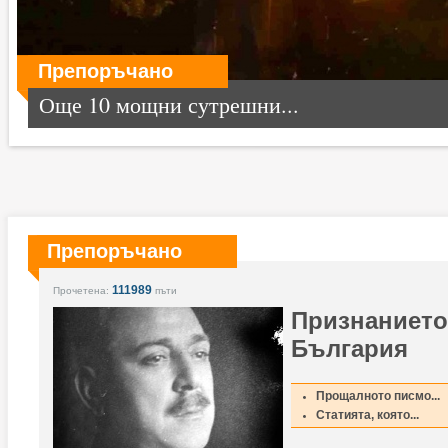
Препоръчано
Още 10 мощни сутрешни...
Препоръчано
111989
Прочетена:
пъти
Признанието
България
Прощалното писмо...
Статията, която...