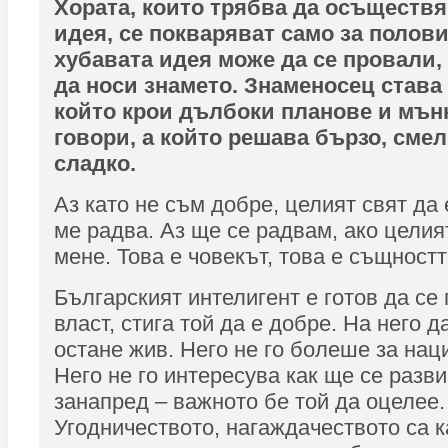
Хората, които трябва да осъществя
идея, се покваряват само за полови
хубавата идея може да се провали, 
да носи знамето. Знаменосец става 
който крои дълбоки планове и мънк
говори, а който решава бързо, смел
сладко.
Аз като не съм добре, целият свят да 
ме радва. Аз ще се радвам, ако целият
мене. Това е човекът, това е същностт
Българският интелигент е готов да се
власт, стига той да е добре. На него д
остане жив. Него не го болеше за наци
Него не го интересува как ще се разв
занапред – важното бе той да оцелее.
Угодничеството, нагаждачеството са к