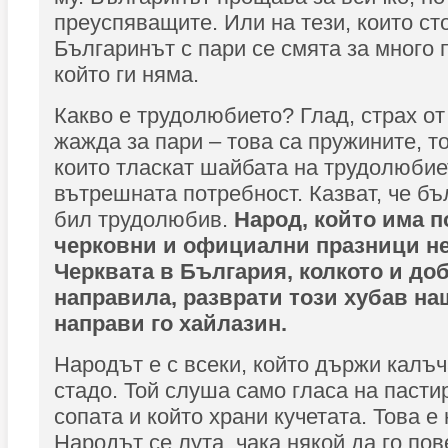
преуспяващите. Или на тези, които сто
Българинът с пари се смята за много п
който ги няма.
Какво е трудолюбието? Глад, страх от
жажда за пари – това са пружините, т
които тласкат шайбата на трудолюбие
вътрешната потребност. Казват, че бъ
бил трудолюбив.
Народ, който има п
черковни и официални празници не
Черквата в България, колкото и доб
направила, разврати този хубав на
направи го хайлазин.
Народът е с всеки, който държи калъч
стадо. Той слуша само гласа на пасти
сопата и който храни кучетата. Това е 
Народът се лута, чака някой да го пов