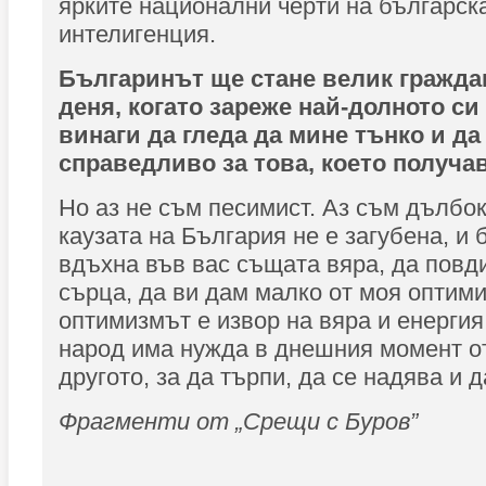
ярките национални черти на българск
интелигенция.
Българинът ще стане велик граждан
деня, когато зареже най-долното си
винаги да гледа да мине тънко и да
справедливо за това, което получав
Но аз не съм песимист. Аз съм дълбок
каузата на България не е загубена, и 
вдъхна във вас същата вяра, да повд
сърца, да ви дам малко от моя оптим
оптимизмът е извор на вяра и енергия
народ има нужда в днешния момент от
другото, за да търпи, да се надява и 
Фрагменти от „Срещи с Буров”