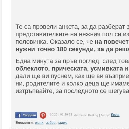
Те са провели анкета, за да разберат 
представителките на нежния пол си и
половинка. Оказало се, че
на повечет
нужни точно 180 секунди, за да реш
Една минута за пръв поглед, след тов
облеклото, прическата, усмивката
и
дали ще ви пуснем, как ще ви възпри
ни, родителите и колко деца ще имам
изтръпвайте, за последното се шегува
20:25 | 01-20-12
Лола
Източник: BeU.bg | Автор:
Елементи:
жени
,
избор
,
гадже