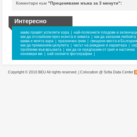
Коментари към
"Преценяваме мъжа за 3 минути":
Интересно
какво правят успелите хора
|
най-полезните плодове и зеленчуц
как да отслабнем през есента и зимата
|
как да запазим любовта
каква е моята аура
|
празничен грим
|
свещени места в Българи
как да премахнем целулита
|
часът на раждане и характера
|
се
проблеми във връзката
|
как да се предпазим от грип и настинка
изневери ми
|
най-силните фотографии
|
Copyright © 2010 BEU All rights reserved. |
Colocation @ Sofia Data Center