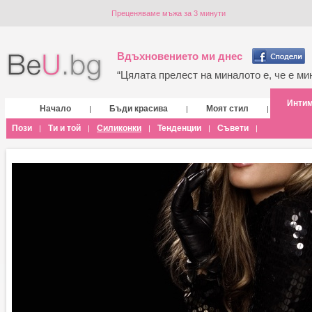
Преценяваме мъжа за 3 минути
Вдъхновението ми днес
“Цялата прелест на миналото е, че е мин
Инти
Начало
Бъди красива
Моят стил
|
|
|
Пози
Ти и той
Силиконки
Тенденции
Съвети
|
|
|
|
|