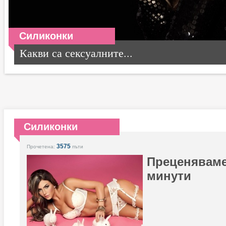
Силиконки
Какви са сексуалните...
Силиконки
3575
Прочетена:
пъти
Преценяваме
минути