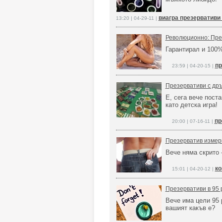
виагра презервативи
13:20 | 04-29-11 |
Революционно: Пре
Гарантирал и 100%
пр
23:59 | 04-20-15 |
Презервативи с др
Е, сега вече пост
като детска игра!
пр
20:00 | 07-16-11 |
Презерватив измер
Вече няма скрито 
ко
15:01 | 04-20-12 |
Презервативи в 95
Вече има цели 95 
вашият какъв е?