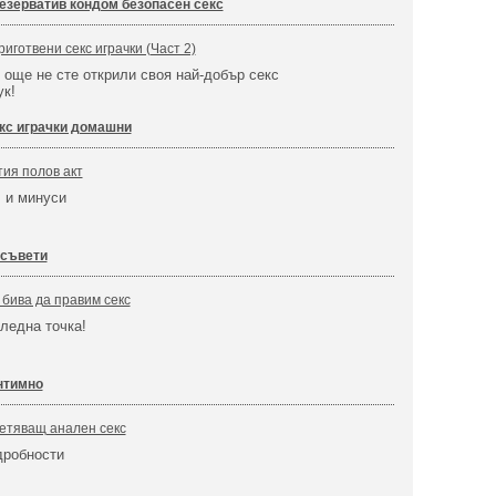
езерватив кондом безопасен секс
иготвени секс играчки (Част 2)
 още не сте открили своя най-добър секс
ук!
кс играчки домашни
тия полов акт
 и минуси
 съвети
е бива да правим секс
ледна точка!
нтимно
етяващ анален секс
дробности