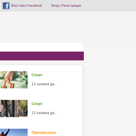
Влез през Facebook
Вход
|
Регистрация
Спорт
12 начина да...
Спорт
12 начина да...
Препоръчано