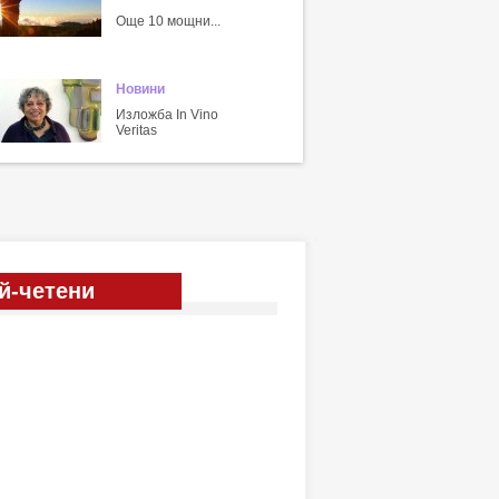
Още 10 мощни...
Новини
Изложба In Vino
Veritas
й-четени