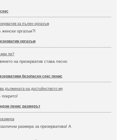
 секс
зерватив за пълен оргазъм
 женски оргазъм?!
езерватив оргазъм
ъжки ли?
авянето на презерватив става лесно
езервативи безопасен секс пенис
ва дължината на достойнството му
- покрито!
ндом пенис размерът
 размера
различни размера за презерватива! А