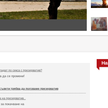
На
падат по секса с презерватив?
а да се промени!
 съвети трябва да ползваме презерватив
 на презерватив...
 за покачване на