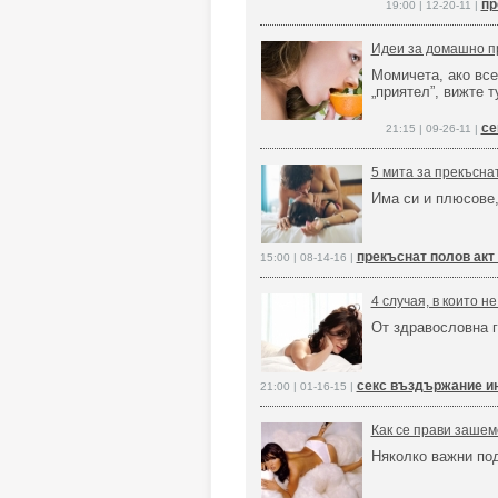
пр
19:00 | 12-20-11 |
Идеи за домашно пр
Момичета, ако все
„приятел”, вижте т
се
21:15 | 09-26-11 |
5 мита за прекъсна
Има си и плюсове,
прекъснат полов акт
15:00 | 08-14-16 |
4 случая, в които н
От здравословна г
секс въздържание и
21:00 | 01-16-15 |
Как се прави зашем
Няколко важни по