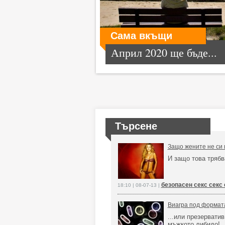
Сама вкъщи
Април 2020 ще бъде...
Търсене
Защо жените не си 
И защо това трябв
безопасен секс секс
18:10 | 08-07-13 |
Виагра под формата
...или презерватив
мъжкото либидо!