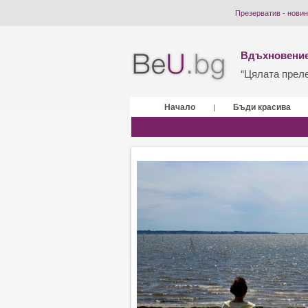
Презерватив - новин
Вдъхновение
“Цялата прелес
Начало
Бъди красива
|