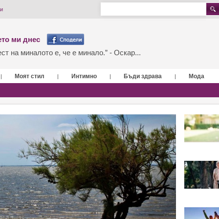
и
то ми днес
т на миналото е, че е минало.” - Оскар...
Моят стил
Интимно
Бъди здрава
Мода
|
|
|
|