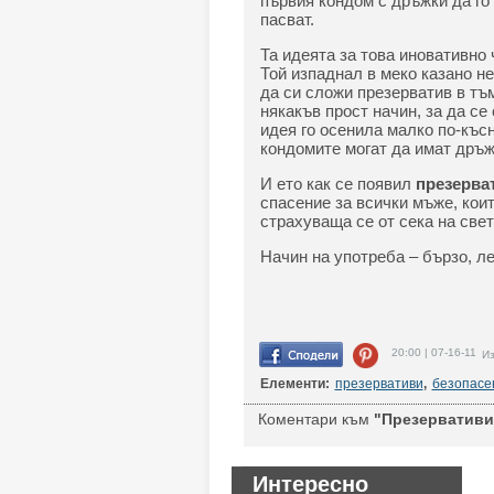
първия кондом с дръжки да го 
пасват.
Та идеята за това иновативно
Той изпаднал в меко казано н
да си сложи презерватив в тъ
някакъв прост начин, за да се 
идея го осенила малко по-късн
кондомите могат да имат дръж
И ето как се появил
презерва
спасение за всички мъже, кои
страхуваща се от сека на свет
Начин на употреба – бързо, ле
20:00 | 07-16-11
Из
Елементи:
презервативи
,
безопасе
Коментари към
"Презервативи 
Интересно