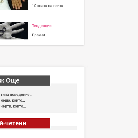
10 знака на езика...
Тенденции
Брачни...
ж Още
 типа поведение...
 неща, които...
 черти, които...
й-четени