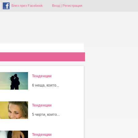
Влез през Facebook
Вход
|
Регистрация
Тенденции
6 неща, които...
Тенденции
5 черти, които...
Тенденции