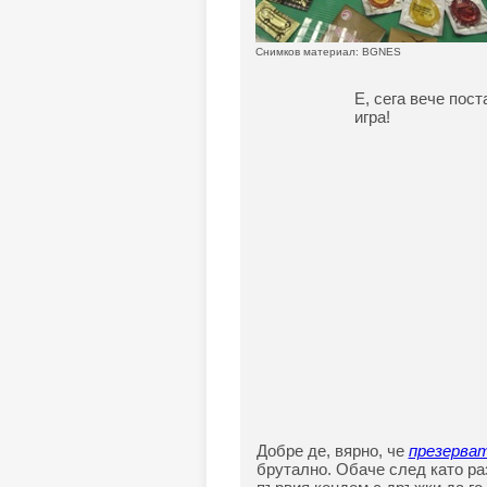
Снимков материал: BGNES
Е, сега вече пос
игра!
Добре де, вярно, че
презерва
брутално. Обаче след като ра