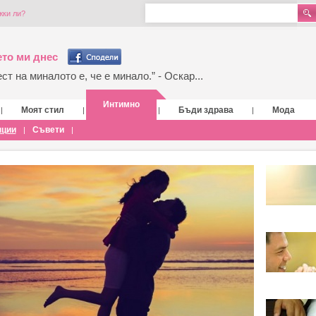
жки ли?
то ми днес
т на миналото е, че е минало.” - Оскар...
Интимно
Моят стил
Бъди здрава
Мода
|
|
|
|
нции
Съвети
|
|