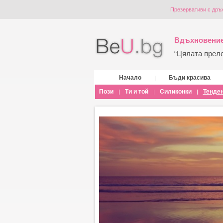
Презервативи с дръ
Вдъхновение
“Цялата прелес
Начало
Бъди красива
|
Пози
Ти и той
Силиконки
Тенде
|
|
|