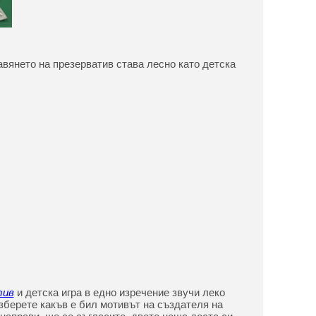
тавянето на презерватив става лесно като детска
тив
и детска игра в едно изречение звучи леко
зберете какъв е бил мотивът на създателя на