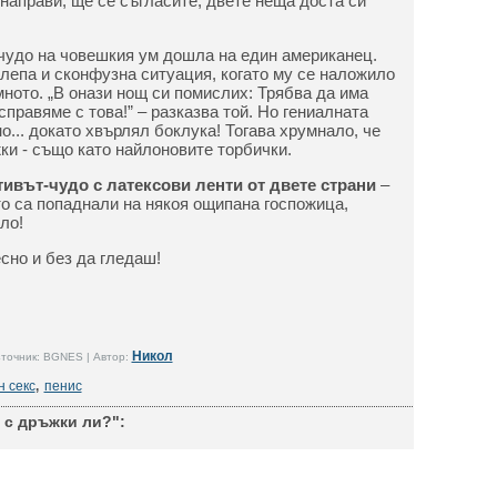
направи, ще се съгласите, двете неща доста си
 чудо на човешкия ум дошла на един американец.
елепа и сконфузна ситуация, когато му се наложило
мното. „В онази нощ си помислих: Трябва да има
справяме с това!” – разказва той. Но гениалната
о... докато хвърлял боклука! Тогава хрумнало, че
ки - също като найлоновите торбички.
тивът-чудо с латексови ленти от двете страни
–
то са попаднали на някоя ощипана госпожица,
ло!
сно и без да гледаш!
Никол
точник: BGNES | Автор:
н секс
,
пенис
с дръжки ли?":