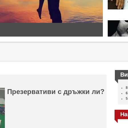
Ви
8
Презервативи с дръжки ли?
6
5
На