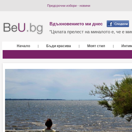
Предсрочни избори - новини
Вдъхновението ми днес
“Цялата прелест на миналото е, че е мин
Начало
Бъди красива
Моят стил
Инти
|
|
|