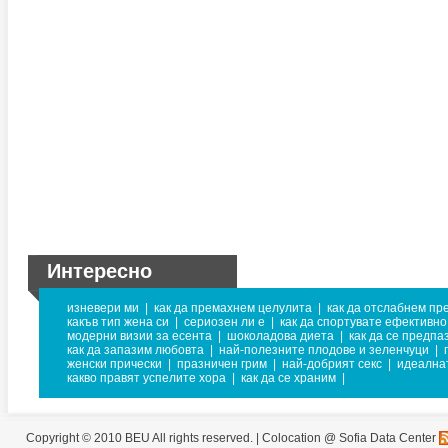
Интересно
изневери ми
|
как да премахнем целулита
|
как да отслабнем пр
какъв тип жена си
|
сериозен ли е
|
как да спортувате ефективно
модерни визии за есента
|
шоколадова диета
|
как да се предпа
как да запазим любовта
|
най-полезните плодове и зеленчуци
|
женски прически
|
празничен грим
|
най-добрият секс
|
идеална
какво правят успелите хора
|
как да се храним
|
Copyright © 2010 BEU All rights reserved. |
Colocation @ Sofia Data Center