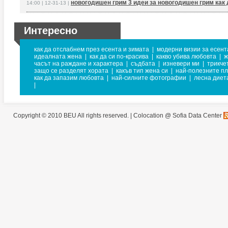
новогодишен грим 3 идеи за новогодишен грим как 
14:00 | 12-31-13 |
Интересно
как да отслабнем през есента и зимата
|
модерни визии за есент
идеалната жена
|
как да си по-красива
|
какво убива любовта
|
ж
часът на раждане и характера
|
съдбата
|
изневери ми
|
трикче
защо се разделят хората
|
какъв тип жена си
|
най-полезните пл
как да запазим любовта
|
най-силните фотографии
|
лесна диет
|
Copyright © 2010 BEU All rights reserved. |
Colocation @ Sofia Data Center