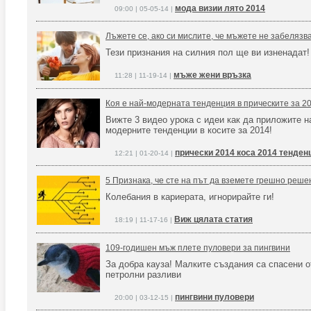
мода визии лято 2014
09:00 | 05-05-14 |
Лъжете се, ако си мислите, че мъжете не забелязв
Тези признания на силния пол ще ви изненадат!
мъже жени връзка
11:28 | 11-19-14 |
Коя е най-модерната тенденция в прическите за 20
Вижте 3 видео урока с идеи как да приложите на
модерните тенденции в косите за 2014!
прически 2014 коса 2014 тенден
12:21 | 01-20-14 |
5 Признака, че сте на път да вземете грешно реше
Колебания в кариерата, игнорирайте ги!
Виж цялата статия
18:19 | 11-17-16 |
109-годишен мъж плете пуловери за пингвини
За добра кауза! Малките създания са спасени о
петролни разливи
пингвини пуловери
20:00 | 03-12-15 |