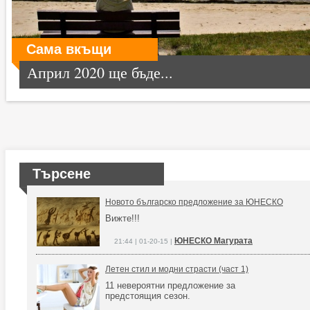
Сама вкъщи
Април 2020 ще бъде...
Търсене
Новото българско предложение за ЮНЕСКО
Вижте!!!
ЮНЕСКО Магурата
21:44 | 01-20-15 |
Летен стил и модни страсти (част 1)
11 невероятни предложение за
предстоящия сезон.