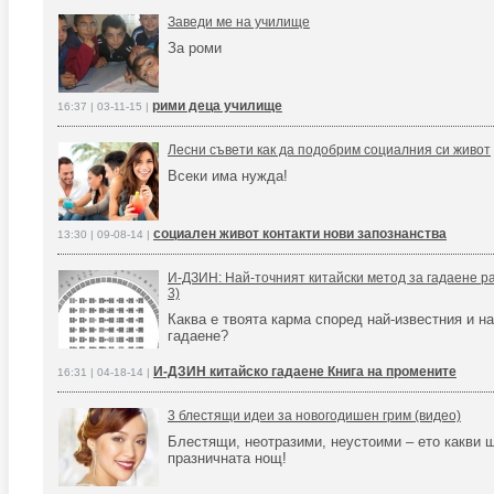
Заведи ме на училище
За роми
рими деца училище
16:37 | 03-11-15 |
Лесни съвети как да подобрим социалния си живот
Всеки има нужда!
социален живот контакти нови запознанства
13:30 | 09-08-14 |
И-ДЗИН: Най-точният китайски метод за гадаене ра
3)
Каква е твоята карма според най-известния и на
гадаене?
И-ДЗИН китайско гадаене Книга на промените
16:31 | 04-18-14 |
3 блестящи идеи за новогодишен грим (видео)
Блестящи, неотразими, неустоими – ето какви щ
празничната нощ!