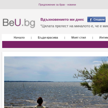
Предложение за брак - новини
Вдъхновението ми днес
“Цялата прелест на миналото е, че е мин
Начало
Бъди красива
Моят стил
Инти
|
|
|