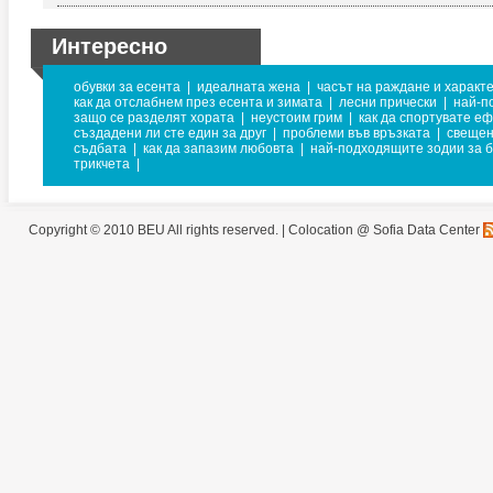
Интересно
обувки за есента
|
идеалната жена
|
часът на раждане и характ
как да отслабнем през есента и зимата
|
лесни прически
|
най-п
защо се разделят хората
|
неустоим грим
|
как да спортувате е
създадени ли сте един за друг
|
проблеми във връзката
|
свещен
съдбата
|
как да запазим любовта
|
най-подходящите зодии за б
трикчета
|
Copyright © 2010 BEU All rights reserved. |
Colocation @ Sofia Data Center