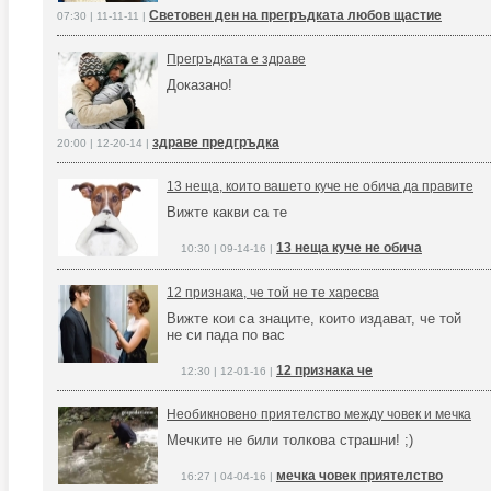
Световен ден на прегръдката любов щастие
07:30 | 11-11-11 |
Прегръдката е здраве
Доказано!
здраве предгръдка
20:00 | 12-20-14 |
13 неща, които вашето куче не обича да правите
Вижте какви са те
13 неща куче не обича
10:30 | 09-14-16 |
12 признака, че той не те харесва
Вижте кои са знаците, които издават, че той
не си пада по вас
12 признака че
12:30 | 12-01-16 |
Необикновено приятелство между човек и мечка
Мечките не били толкова страшни! ;)
мечка човек приятелство
16:27 | 04-04-16 |