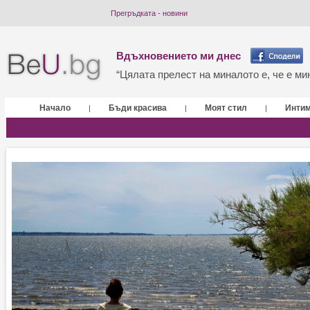
Прегръдката - новини
Вдъхновението ми днес
“Цялата прелест на миналото е, че е мин
Начало
Бъди красива
Моят стил
Инти
|
|
|