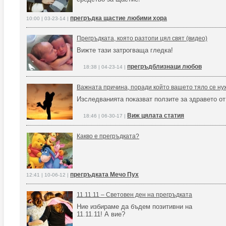
прегръдка щастие любими хора
10:00 | 03-23-14 |
Прегръдката, която разтопи цял свят (видео)
Вижте тази затрогваща гледка!
прегръдблизнаци любов
18:38 | 04-23-14 |
Важната причина, поради който вашето тяло се нуж
Изследванията показват ползите за здравето от
Виж цялата статия
18:46 | 06-30-17 |
Какво е прегръдката?
прегръдката Мечо Пух
12:41 | 10-06-12 |
11.11.11 – Световен ден на прегръдката
Ние избираме да бъдем позитивни на
11.11.11! А вие?