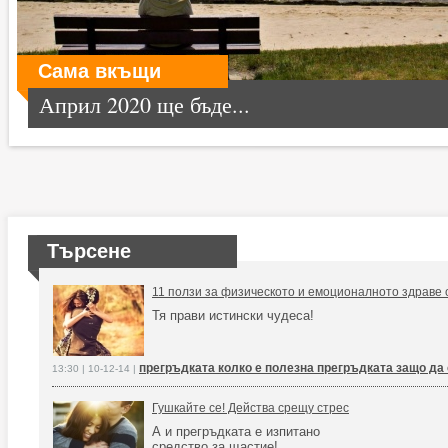
Сама вкъщи
Април 2020 ще бъде...
Търсене
11 ползи за физическото и емоционалното здраве 
Тя прави истински чудеса!
прегръдката колко е полезна прегръдката защо да
13:30 | 10-12-14 |
Гушкайте се! Действа срещу стрес
А и прегръдката е изпитано
средство за щастие!