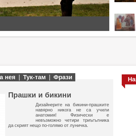
а нея
|
Тук-там
|
Фрази
На
Прашки и бикини
Дизайнерите на бикини-прашките
навярно никога не са учили
анатомия! Физически е
невъзможно четири триъгълника
да скрият нещо по-голямо от луничка.