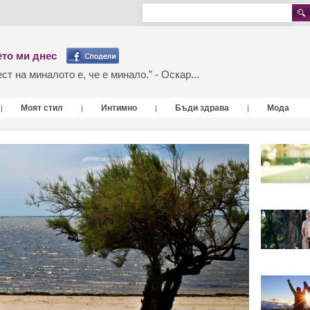
то ми днес
т на миналото е, че е минало.” - Оскар...
Моят стил
Интимно
Бъди здрава
Мода
|
|
|
|