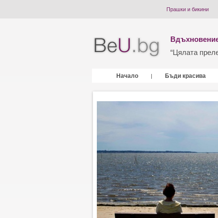
Прашки и бикини
Вдъхновение
“Цялата прелес
Начало
Бъди красива
|