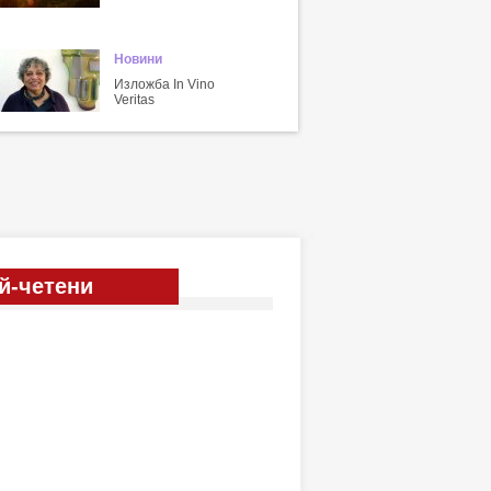
Новини
Изложба In Vino
Veritas
й-четени