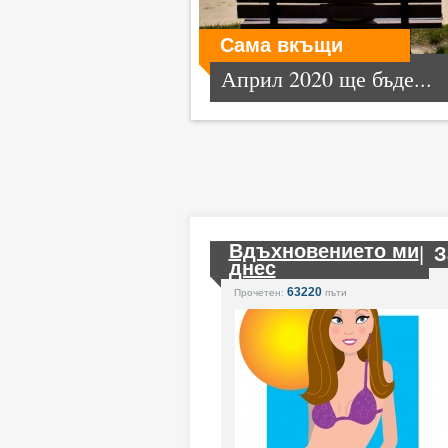
Сама вкъщи
Април 2020 ще бъде...
Вдъхновението ми
|
З
днес
63220
Прочетен:
пъти