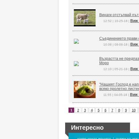
Винаги отстъпвай път
Виж 
12:52 | 10-25-18 |
Съединението прави 
Виж 
10:08 | 09-06-18 |
Възрастта не предпаз
Моро
Виж 
12:10 | 05-21-18 |
"Нашият Господ е напи
всяко пролетно листе
Виж 
11:55 | 04-05-18 |
1
2
3
4
5
6
7
8
9
10
Интересно