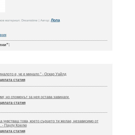
Лола
ов материал: Dreamstime | Автор:
лник
ини":
налото е, че е минало.” - Оскар Уайлд
цялата статия
иг, но споменът за нея остава завинаги.
цялата статия
а чувстваш това, което сърцето ти желае, независимо от
. - Паулу Коелю
цялата статия