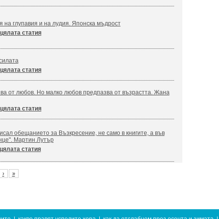
я на глупавия и на лудия. Японска мъдрост
цялата статия
силата
цялата статия
ва от любов. Но малко любов предпазва от възрастта. Жана
цялата статия
сал обещанието за Възкресение, не само в книгите, а във
нце". Мартин Лутър
цялата статия
›
»