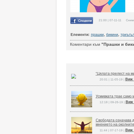
21:00 | 07-11-11 Снимк
Елементи:
прашки
,
бикини
,
триъгъ
Коментари към
"Прашки и бик
“Цялата прелест на ми
Виж 
20:01 | 11-05-19 |
Усмивката трае само м
Виж 
12:18 | 09-26-19 |
Свободата означава д
мнението на околните
Виж 
11:44 | 07-17-19 |