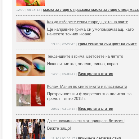
маска за лице с праскова маска за лице с мед маск
12:00 | 06-15-13 |
Как да изберете сенки според цвета на очите
Ще направите грима си умопомрачаващ, като
нанесете точния нюанс
грим сенки за очи цвят на очите
13:46 | 02-27-15 |
Тенденциите в грима: цветовете на лятото
Нюанси: метал, зелено, синьо, корал
Виж цялата статия
14:23 | 05-03-17 |
Колаж: Мания по синтетиката и пластмасата
Прозрачност и и флуоресцентна палитра за
пролет - лято 2018 г.
Виж цялата статия
20:37 | 03-19-18 |
Да се научим на стил от принцеса Летисия!
Вижте защо!
принцеса летисия стил
11:30 | 02-06-17 |