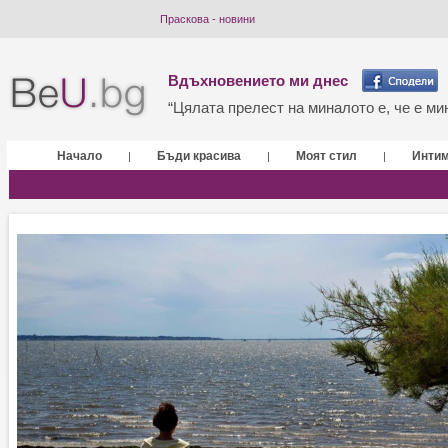
Праскова - новини
Вдъхновението ми днес
“Цялата прелест на миналото е, че е мин
Начало
Бъди красива
Моят стил
Инти
|
|
|