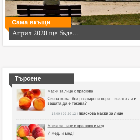
Сама вкъщи
Април 2020 ще бъде...
Търсене
Маски за лице с праскова
Сияна кожа, без разширени пори – искате ли и
вашата да е такава?
праскова маски за лице
14:00 | 06-29-12 |
Маска за лице с праскова и мед
И мед, и мед!