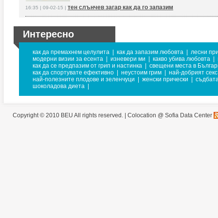
тен слънчев загар как да го запазим
16:35 | 09-02-15 |
Интересно
как да премахнем целулита
|
как да запазим любовта
|
лесни пр
модерни визии за есента
|
изневери ми
|
какво убива любовта
|
как да се предпазим от грип и настинка
|
свещени места в Бълга
как да спортувате ефективно
|
неустоим грим
|
най-добрият секс
най-полезните плодове и зеленчуци
|
женски прически
|
съдбат
шоколадова диета
|
Copyright © 2010 BEU All rights reserved. |
Colocation @ Sofia Data Center