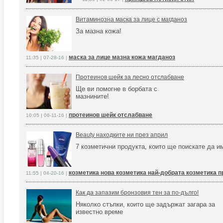
Витаминозна маска за лице с магданоз
За мазна кожа!
маска за лице мазна кожа магданоз
11:35 | 07-28-16 |
Протеинов шейк за лесно отслабване
Ще ви помогне в борбата с
мазнините!
протеинов шейк отслабване
10:05 | 06-11-16 |
Beauty находките ни през април
7 козметични продукта, които ще поискате да и
козметика нова козметика най-добрата козметика п
11:55 | 04-20-16 |
Как да запазим бронзовия тен за по-дълго!
Няколко стъпки, които ще задържат загара за
известно време